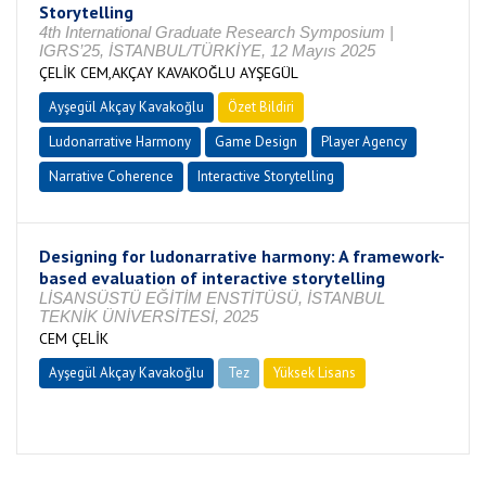
Storytelling
4th International Graduate Research Symposium |
IGRS’25, İSTANBUL/TÜRKİYE, 12 Mayıs 2025
ÇELİK CEM,AKÇAY KAVAKOĞLU AYŞEGÜL
Ayşegül Akçay Kavakoğlu
Özet Bildiri
Ludonarrative Harmony
Game Design
Player Agency
Narrative Coherence
Interactive Storytelling
Designing for ludonarrative harmony: A framework-
based evaluation of interactive storytelling
LİSANSÜSTÜ EĞİTİM ENSTİTÜSÜ, İSTANBUL
TEKNİK ÜNİVERSİTESİ, 2025
CEM ÇELİK
Ayşegül Akçay Kavakoğlu
Tez
Yüksek Lisans
Tamamlandı