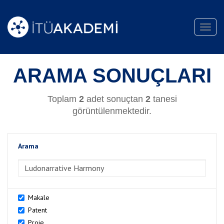
Toggl
navig
ARAMA SONUÇLARI
Toplam
2
adet sonuçtan
2
tanesi
görüntülenmektedir.
Arama
>Arama
Makale
Patent
Proje