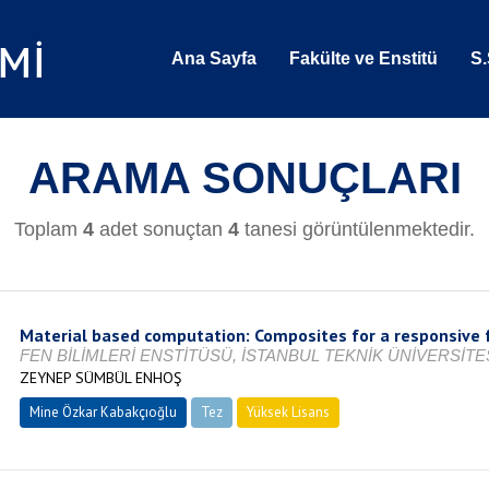
Ana Sayfa
Fakülte ve Enstitü
S.
ARAMA SONUÇLARI
Toplam
4
adet sonuçtan
4
tanesi görüntülenmektedir.
Material based computation: Composites for a responsive 
FEN BİLİMLERİ ENSTİTÜSÜ, İSTANBUL TEKNİK ÜNİVERSİTES
ZEYNEP SÜMBÜL ENHOŞ
Mine Özkar Kabakçıoğlu
Tez
Yüksek Lisans
Tamamlandı