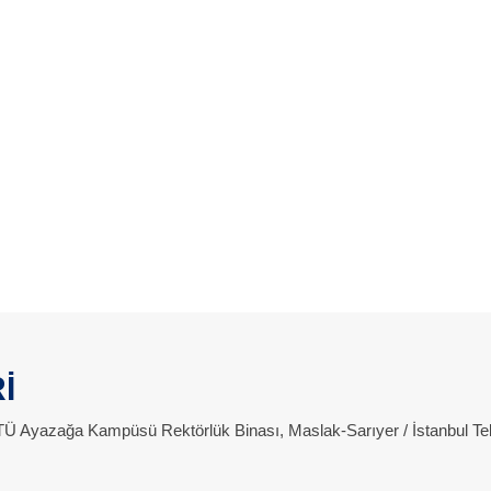
İ
 İTÜ Ayazağa Kampüsü Rektörlük Binası, Maslak-Sarıyer / İstanbul Te