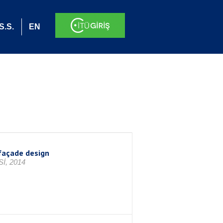
S.S.
EN
façade design
İ, 2014