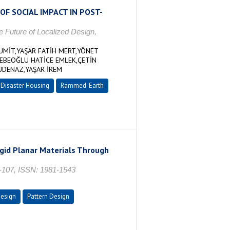
F SOCIAL IMPACT IN POST-
 Future of Localized Design,
ÜMİT,YAŞAR FATİH MERT,YÖNET
EBEOĞLU HATİCE EMLEK,ÇETİN
DENAZ,YAŞAR İREM
-Disaster Housing
Rammed-Earth
gid Planar Materials Through
93-107, ISSN: 1981-1543
Design
Pattern Design