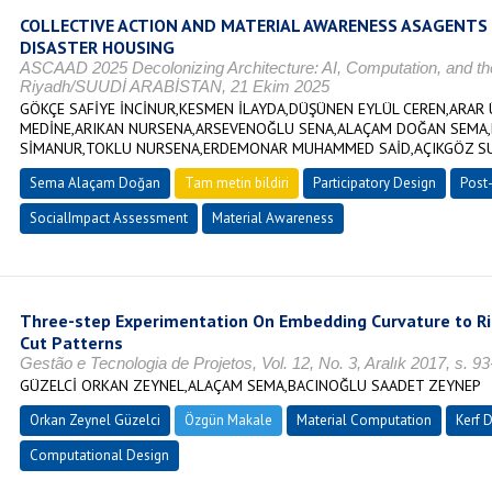
COLLECTIVE ACTION AND MATERIAL AWARENESS ASAGENTS O
DISASTER HOUSING
ASCAAD 2025 Decolonizing Architecture: AI, Computation, and the
Riyadh/SUUDİ ARABİSTAN, 21 Ekim 2025
GÖKÇE SAFİYE İNCİNUR,KESMEN İLAYDA,DÜŞÜNEN EYLÜL CEREN,ARAR 
MEDİNE,ARIKAN NURSENA,ARSEVENOĞLU SENA,ALAÇAM DOĞAN SEMA,
SİMANUR,TOKLU NURSENA,ERDEMONAR MUHAMMED SAİD,AÇIKGÖZ SU
Sema Alaçam Doğan
Tam metin bildiri
Participatory Design
Post
SocialImpact Assessment
Material Awareness
Three-step Experimentation On Embedding Curvature to Ri
Cut Patterns
Gestão e Tecnologia de Projetos, Vol. 12, No. 3, Aralık 2017, s. 
GÜZELCİ ORKAN ZEYNEL,ALAÇAM SEMA,BACINOĞLU SAADET ZEYNEP
Orkan Zeynel Güzelci
Özgün Makale
Material Computation
Kerf 
Computational Design