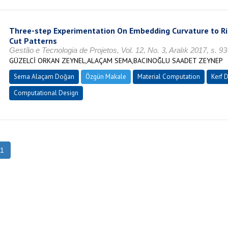
Three-step Experimentation On Embedding Curvature to Ri
Cut Patterns
Gestão e Tecnologia de Projetos, Vol. 12, No. 3, Aralık 2017, s. 
GÜZELCİ ORKAN ZEYNEL,ALAÇAM SEMA,BACINOĞLU SAADET ZEYNEP
Sema Alaçam Doğan
Özgün Makale
Material Computation
Kerf 
Computational Design
1