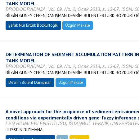
TANK MODEL
BRODOGRADNJA, Vol. 69, No. 2, Ocak 2018, s. 13-67, ISSN: 0
BİLGİN GÜNEY CEREN,DANIŞMAN DEVRİM BÜLENT,ERTÜRK BOZKURTO
Şafak Nur Ertürk Bozkurtoğlu
Özgün Makale
DETERMINATION OF SEDIMENT ACCUMULATION PATTERN I
TANK MODEL
BRODOGRADNJA, Vol. 69, No. 2, Ocak 2018, s. 13-67, ISSN: 0
BİLGİN GÜNEY CEREN,DANIŞMAN DEVRİM BÜLENT,ERTÜRK BOZKURTO
Devrim Bülent Danışman
Özgün Makale
A novel approach for the incipience of sediment entrainmen
conditions via experimentally driven geno-fuzzy inferenc
FEN BİLİMLERİ ENSTİTÜSÜ, İSTANBUL TEKNİK ÜNİVERSİTES
HUSSEIN BIZIMANA