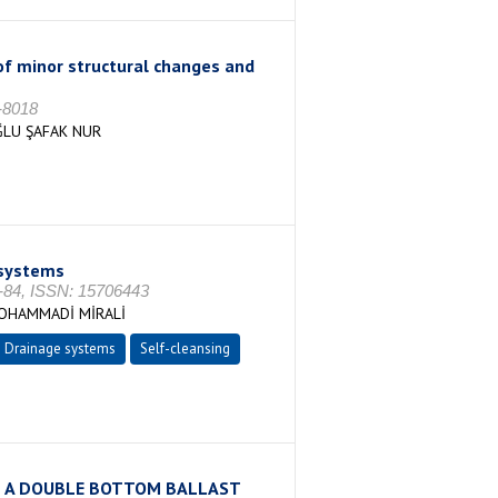
of minor structural changes and
-8018
ĞLU ŞAFAK NUR
 systems
6-84, ISSN: 15706443
MOHAMMADİ MİRALİ
Drainage systems
Self-cleansing
N A DOUBLE BOTTOM BALLAST