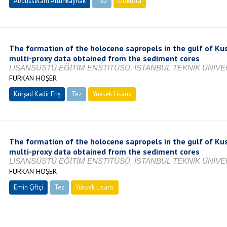
Abdüsselam Altunkaynak
Tez
Doktora
Tamamlandı
The formation of the holocene sapropels in the gulf of Ku
multi-proxy data obtained from the sediment cores
LİSANSÜSTÜ EĞİTİM ENSTİTÜSÜ, İSTANBUL TEKNİK ÜNİVER
FURKAN HOŞER
Kürşad Kadir Eriş
Tez
Yüksek Lisans
Tamamlandı
The formation of the holocene sapropels in the gulf of Ku
multi-proxy data obtained from the sediment cores
LİSANSÜSTÜ EĞİTİM ENSTİTÜSÜ, İSTANBUL TEKNİK ÜNİVER
FURKAN HOŞER
Emin Çiftçi
Tez
Yüksek Lisans
Tamamlandı