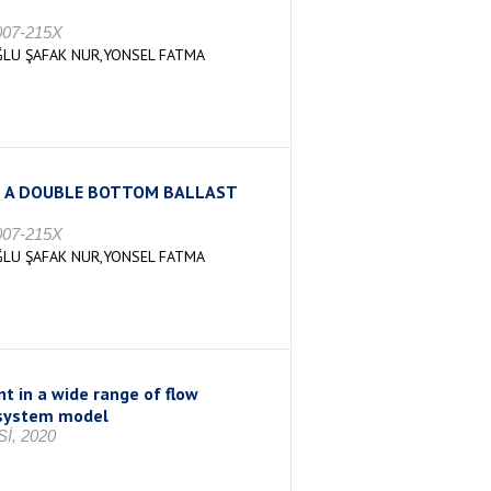
007-215X
ĞLU ŞAFAK NUR,YONSEL FATMA
N A DOUBLE BOTTOM BALLAST
007-215X
ĞLU ŞAFAK NUR,YONSEL FATMA
t in a wide range of flow
e system model
İ, 2020