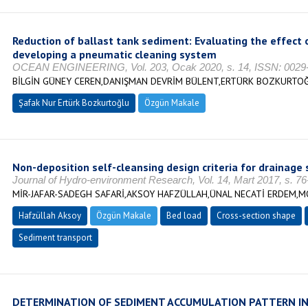
Reduction of ballast tank sediment: Evaluating the effect 
developing a pneumatic cleaning system
OCEAN ENGINEERING, Vol. 203, Ocak 2020, s. 14, ISSN: 0029
BİLGİN GÜNEY CEREN,DANIŞMAN DEVRİM BÜLENT,ERTÜRK BOZKURTO
Şafak Nur Ertürk Bozkurtoğlu
Özgün Makale
Non-deposition self-cleansing design criteria for drainage
Journal of Hydro-environment Research, Vol. 14, Mart 2017, s. 7
MİR-JAFAR-SADEGH SAFARİ,AKSOY HAFZÜLLAH,ÜNAL NECATİ ERDEM,
Hafzüllah Aksoy
Özgün Makale
Bed load
Cross-section shape
Sediment transport
DETERMINATION OF SEDIMENT ACCUMULATION PATTERN I