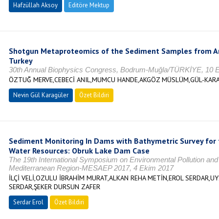
Hafzüllah Aksoy
Editöre Mektup
Shotgun Metaproteomics of the Sediment Samples from A
Turkey
30th Annual Biophysics Congress, Bodrum-Muğla/TÜRKİYE, 10 E
ÖZTUĞ MERVE,CEBECİ ANIL,MUMCU HANDE,AKGÖZ MÜSLÜM,GÜL-KARA
Nevin Gül Karagüler
Özet Bildiri
Sediment Monitoring In Dams with Bathymetric Survey for
Water Resources: Obruk Lake Dam Case
The 19th International Symposium on Environmental Pollution and i
Mediterranean Region-MESAEP 2017, 4 Ekim 2017
İLÇİ VELİ,OZULU İBRAHİM MURAT,ALKAN REHA METİN,EROL SERDAR,U
SERDAR,ŞEKER DURSUN ZAFER
Serdar Erol
Özet Bildiri