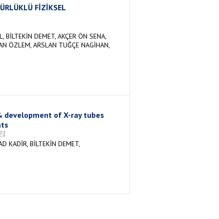
ÜRLÜKLÜ FİZİKSEL
, BİLTEKİN DEMET, AKÇER ÖN SENA,
AN ÖZLEM, ARSLAN TUĞÇE NAGİHAN,
& development of X-ray tubes
nts
21
D KADİR, BİLTEKİN DEMET,