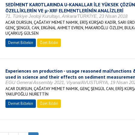
SEDİMENT KAROTLARINDA U-KANALLAR İLE YÜKSEK ÇÖZÜN
ÖZELLİKLERİN VE μ-XRF ELEMENTLERİNİN ANALİZLERİ
71. Türkiye Jeoloji Kurultayı, Ankara/TÜRKİYE, 23 Nisan 2018
ACAR DURSUN, ÇAĞATAY MEMET NAMIK, ERİŞ KÜRŞAD KADİR, SARI EROL
GENÇ ŞENGÜL CAN, ERGİNAL AHMET EVREN, MAKAROĞLU ÖZLEM, BULK
UÇARKUŞ GÜLSEN
Demet Biltekin
Özet Bildiri
Experiences on production - usage reasoned malfunctions 
used in science and their effects on sediment measureme
EGU General Assembly 2021, Viyana/AVUSTURYA, 19 Nisan 20
ACAR DURSUN, ÇAĞATAY MEMET NAMIK, GENÇ ŞENGÜL CAN, ERİŞ KÜRŞA
YAKUPOĞLU NURETTİN
Demet Biltekin
Özet Bildiri