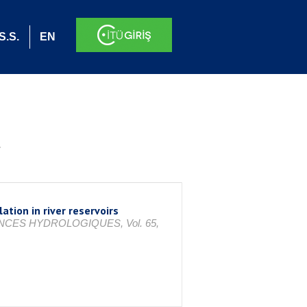
S.S.
EN
.
tion in river reservoirs
ES HYDROLOGIQUES, Vol. 65,