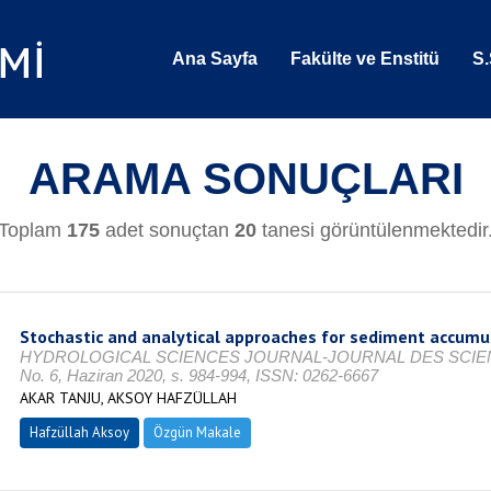
Ana Sayfa
Fakülte ve Enstitü
S.
ARAMA SONUÇLARI
Toplam
175
adet sonuçtan
20
tanesi görüntülenmektedir
Stochastic and analytical approaches for sediment accumula
HYDROLOGICAL SCIENCES JOURNAL-JOURNAL DES SCIENC
No. 6, Haziran 2020, s. 984-994, ISSN: 0262-6667
AKAR TANJU, AKSOY HAFZÜLLAH
Hafzüllah Aksoy
Özgün Makale