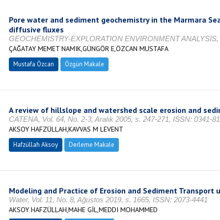
Pore water and sediment geochemistry in the Marmara Sea 
diffusive fluxes
GEOCHEMISTRY-EXPLORATION ENVIRONMENT ANALYSIS, Vol. 
ÇAĞATAY MEMET NAMIK,GÜNGÖR E,ÖZCAN MUSTAFA
Mustafa Özcan
Özgün Makale
A review of hillslope and watershed scale erosion and se
CATENA, Vol. 64, No. 2-3, Aralık 2005, s. 247-271, ISSN: 0341-8
AKSOY HAFZÜLLAH,KAVVAS M LEVENT
Hafzüllah Aksoy
Derleme Makale
Modeling and Practice of Erosion and Sediment Transport 
Water, Vol. 11, No. 8, Ağustos 2019, s. 1665, ISSN: 2073-4441
AKSOY HAFZÜLLAH,MAHE GİL,MEDDI MOHAMMED