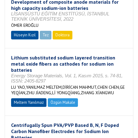
Development of composite anode materials for
high capacity sodium-ion batteries
LİSANSÜSTÜ EĞİTİM ENSTİTÜSÜ, İSTANBUL
TEKNİK ÜNİVERSİTESİ, 2022
ÖMER EROĞLU
Hüseyin Kızıl
Tez
Doktora
Tamamlandı
Lithium substituted sodium layered transition
metal oxide fibers as cathodes for sodium ion
batteries
Energy Storage Materials, Vol. 1, Kasım 2015, s. 74-81,
ISSN: 2405-8297
LU YAO,YANILMAZ MELTEM,DİRİCAN MAHMUT,CHEN CHEN,GE
YEQİAN,ZHU JİADENG,Lİ YONGQİANG,ZHANG XİANGWU
Meltem Yanılmaz
Özgün Makale
Centrifugally Spun PVA/PVP Based B, N, F Doped
Carbon Nanofiber Electrodes for Sodium Ion
Batteries