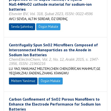
Na0.44MnO2 cathode material for sodium-ion
batteries
Elsevier BV, Vol. 318, Şubat 2023, ISSN: 0022-4596
AVCI SEVDA, ALTIN SERDAR, ÖZ ERDİNÇ
Sevda Şahinbay
Özgün Makale
Centrifugally Spun SnO2 Microfibers Composed of
Interconnected Nanoparticles as the Anode in
Sodium Ion Batteries
ChemElectroChem, Vol. 2, No. 12, Aralık 2015, s. 1947-
1956, ISSN: 21960216
LU YAO,YANILMAZ MELTEM,CHEN CHEN,DİRİCAN MAHMUT,GE
YEQİAN,ZHU JİADENG,ZHANG XİANGWU
Meltem Yanılmaz
Özgün Makale
Carbon Confinement of SnO2 Porous Nanofibers to
Enhance the Electrode Performance for Sodium Ion
Batteries