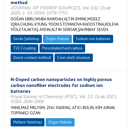
method
JOURNAL OF POWER SOURCES, Vol. 632, Ocak
2025, s. 14, ISSN: 0378-7753
DOĞAN EBRU,WHBA RAWDAH,ALTIN EMİNE,MOEEZ
IQRA,CHUNG KYUNG YOON,STOYANOVA RADOSTİNA,KOLEVA
VİOLETA,AKTAŞ AYDIN,ALTIN SERDAR,ŞAHİNBAY SEVDA
Sevda Şahinbay
Özgün Makale
Sodium-ion batteries
TiO 2 coating
Presodiated hard carbon
Direct-contact method
Core-shell structure
N-Doped carbon nanoparticles on highly porous
carbon nanofiber electrodes for sodium ion
batteries
Royal Society of Chemistry (RSC), Vol. 13, Ocak 2023,
ISSN: 2046-2069
YANILMAZ MELTEM, ZHU JİADENG, ATICI BÜLİN, KİM JURAN,
TOPRAKÇI OZAN
Meltem Yanılmaz
Özgün Makale