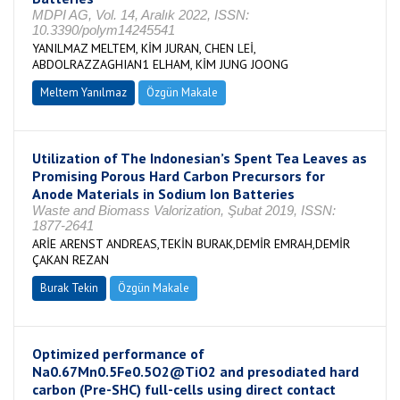
MDPI AG, Vol. 14, Aralık 2022, ISSN:
10.3390/polym14245541
YANILMAZ MELTEM, KİM JURAN, CHEN LEİ,
ABDOLRAZZAGHIAN1 ELHAM, KİM JUNG JOONG
Meltem Yanılmaz
Özgün Makale
Utilization of The Indonesian’s Spent Tea Leaves as
Promising Porous Hard Carbon Precursors for
Anode Materials in Sodium Ion Batteries
Waste and Biomass Valorization, Şubat 2019, ISSN:
1877-2641
ARİE ARENST ANDREAS,TEKİN BURAK,DEMİR EMRAH,DEMİR
ÇAKAN REZAN
Burak Tekin
Özgün Makale
Optimized performance of
Na0.67Mn0.5Fe0.5O2@TiO2 and presodiated hard
carbon (Pre-SHC) full-cells using direct contact