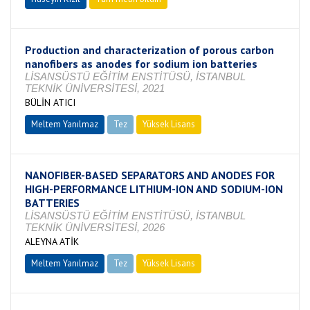
Production and characterization of porous carbon
nanofibers as anodes for sodium ion batteries
LİSANSÜSTÜ EĞİTİM ENSTİTÜSÜ, İSTANBUL
TEKNİK ÜNİVERSİTESİ, 2021
BÜLİN ATICI
Meltem Yanılmaz
Tez
Yüksek Lisans
Tamamlandı
NANOFIBER-BASED SEPARATORS AND ANODES FOR
HIGH-PERFORMANCE LITHIUM-ION AND SODIUM-ION
BATTERIES
LİSANSÜSTÜ EĞİTİM ENSTİTÜSÜ, İSTANBUL
TEKNİK ÜNİVERSİTESİ, 2026
ALEYNA ATİK
Meltem Yanılmaz
Tez
Yüksek Lisans
Devam Ediyor