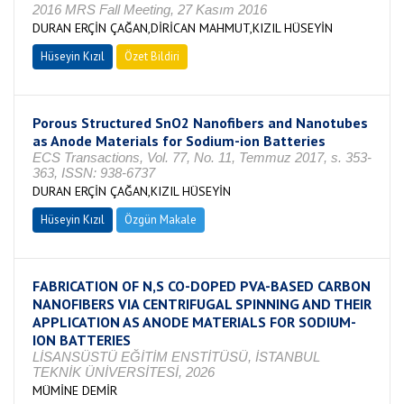
2016 MRS Fall Meeting, 27 Kasım 2016
DURAN ERÇİN ÇAĞAN,DİRİCAN MAHMUT,KIZIL HÜSEYİN
Hüseyin Kızıl
Özet Bildiri
Porous Structured SnO2 Nanofibers and Nanotubes
as Anode Materials for Sodium-ion Batteries
ECS Transactions, Vol. 77, No. 11, Temmuz 2017, s. 353-
363, ISSN: 938-6737
DURAN ERÇİN ÇAĞAN,KIZIL HÜSEYİN
Hüseyin Kızıl
Özgün Makale
FABRICATION OF N,S CO-DOPED PVA-BASED CARBON
NANOFIBERS VIA CENTRIFUGAL SPINNING AND THEIR
APPLICATION AS ANODE MATERIALS FOR SODIUM-
ION BATTERIES
LİSANSÜSTÜ EĞİTİM ENSTİTÜSÜ, İSTANBUL
TEKNİK ÜNİVERSİTESİ, 2026
MÜMİNE DEMİR