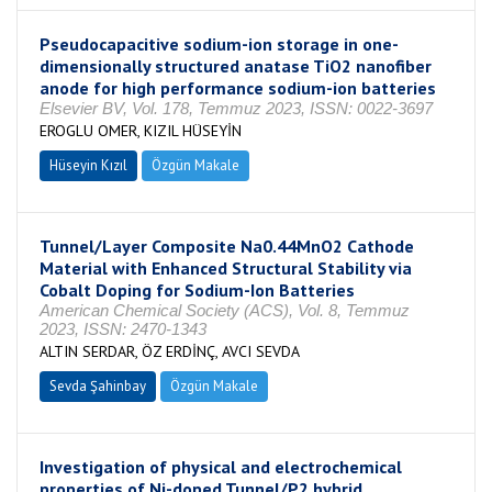
Pseudocapacitive sodium-ion storage in one-
dimensionally structured anatase TiO2 nanofiber
anode for high performance sodium-ion batteries
Elsevier BV, Vol. 178, Temmuz 2023, ISSN: 0022-3697
EROGLU OMER, KIZIL HÜSEYİN
Hüseyin Kızıl
Özgün Makale
Tunnel/Layer Composite Na0.44MnO2 Cathode
Material with Enhanced Structural Stability via
Cobalt Doping for Sodium-Ion Batteries
American Chemical Society (ACS), Vol. 8, Temmuz
2023, ISSN: 2470-1343
ALTIN SERDAR, ÖZ ERDİNÇ, AVCI SEVDA
Sevda Şahinbay
Özgün Makale
Investigation of physical and electrochemical
properties of Ni-doped Tunnel/P2 hybrid