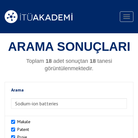
Toggl
navig
ARAMA SONUÇLARI
Toplam
18
adet sonuçtan
18
tanesi
görüntülenmektedir.
Arama
>Arama
Makale
Patent
Proje