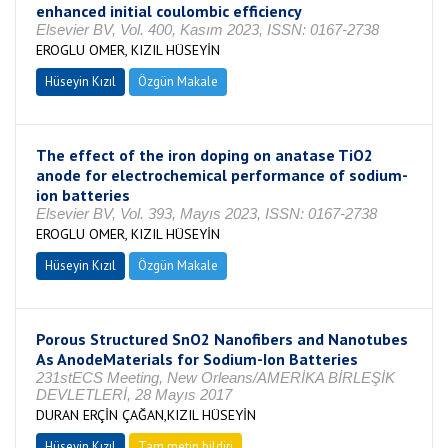
enhanced initial coulombic efficiency
Elsevier BV, Vol. 400, Kasım 2023, ISSN: 0167-2738
EROGLU OMER, KIZIL HÜSEYİN
Hüseyin Kızıl
Özgün Makale
The effect of the iron doping on anatase TiO2
anode for electrochemical performance of sodium-
ion batteries
Elsevier BV, Vol. 393, Mayıs 2023, ISSN: 0167-2738
EROGLU OMER, KIZIL HÜSEYİN
Hüseyin Kızıl
Özgün Makale
Porous Structured SnO2 Nanofibers and Nanotubes
As AnodeMaterials for Sodium-Ion Batteries
231stECS Meeting, New Orleans/AMERİKA BİRLEŞİK
DEVLETLERİ, 28 Mayıs 2017
DURAN ERÇİN ÇAĞAN,KIZIL HÜSEYİN
Hüseyin Kızıl
Tam metin bildiri