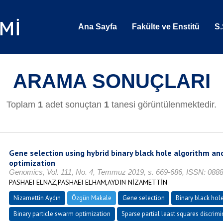
Ana Sayfa
Fakülte ve Enstitü
S.
ARAMA SONUÇLARI
Toplam
1
adet sonuçtan
1
tanesi görüntülenmektedir.
Gene selection using hybrid binary black hole algorithm an
optimization
Genomics, Vol. 111, No. 4, Temmuz 2019, s. 669-686, ISSN: 088
PASHAEI ELNAZ,PASHAEI ELHAM,AYDIN NİZAMETTİN
Nizamettin Aydın
Özgün Makale
Gene selection
Binary black hol
Binary particle swarm optimization
Sparse partial least squares discrimi