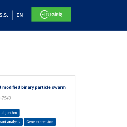
S.S.
EN
d modified binary particle swarm
8-7543
e algorithm
nant analysis
Gene expression