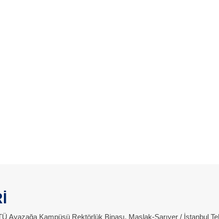
İ
 İTÜ Ayazağa Kampüsü Rektörlük Binası, Maslak-Sarıyer / İstanbul Te