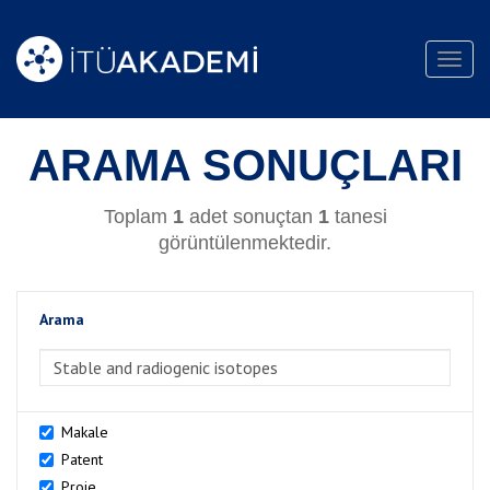
Toggl
navig
ARAMA SONUÇLARI
Toplam
1
adet sonuçtan
1
tanesi
görüntülenmektedir.
Arama
>Arama
Makale
Patent
Proje