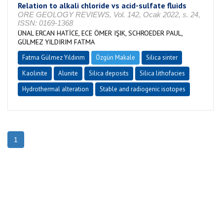
Relation to alkali chloride vs acid-sulfate fluids
ORE GEOLOGY REVIEWS, Vol. 142, Ocak 2022, s. 24,
ISSN: 0169-1368
ÜNAL ERCAN HATİCE, ECE ÖMER IŞIK, SCHROEDER PAUL,
GÜLMEZ YILDIRIM FATMA
Fatma Gülmez Yıldırım
Özgün Makale
Silica sinter
Kaolinite
Alunite
Silica deposits
Silica lithofacies
Hydrothermal alteration
Stable and radiogenic isotopes
1