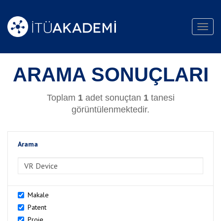
Toggl
navig
ARAMA SONUÇLARI
Toplam
1
adet sonuçtan
1
tanesi
görüntülenmektedir.
Arama
>Arama
Makale
Patent
Proje