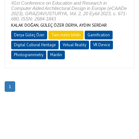
41st Conference on Education and Research in
Computer Aided Architectural Design in Europe (eCAADe
2023), GRAZ/AVUSTURYA, Vol. 2, 20 Eylül 2023, s. 671-
680, ISSN: 2684-1843
KALAK DOĞAN, GÜLEÇ ÖZER DERYA, AYDIN SERDAR
Derya Güleç Özer
Tam metin bildiri
Gamification
Digital Cultural Heritage
Virtual Reality
VR Device
Photogrammetry
Mardin
1