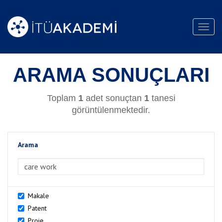
Toggl
navig
ARAMA SONUÇLARI
Toplam
1
adet sonuçtan
1
tanesi
görüntülenmektedir.
Arama
>Arama
Makale
Patent
Proje