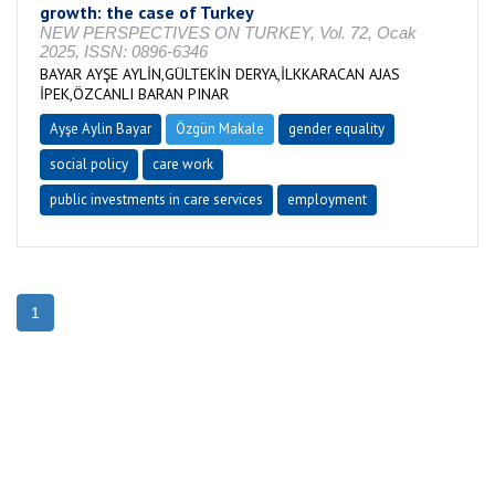
growth: the case of Turkey
NEW PERSPECTIVES ON TURKEY, Vol. 72, Ocak
2025, ISSN: 0896-6346
BAYAR AYŞE AYLİN,GÜLTEKİN DERYA,İLKKARACAN AJAS
İPEK,ÖZCANLI BARAN PINAR
Ayşe Aylin Bayar
Özgün Makale
gender equality
social policy
care work
public investments in care services
employment
1