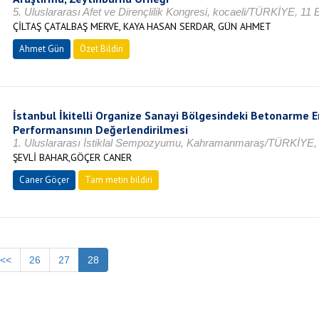
5. Uluslararası Afet ve Dirençlilik Kongresi, kocaeli/TÜRKİYE, 11
ÇİLTAŞ ÇATALBAŞ MERVE, KAYA HASAN SERDAR, GÜN AHMET
Ahmet Gün
Özet Bildiri
İstanbul İkitelli Organize Sanayi Bölgesindeki Betonarme 
Performansının Değerlendirilmesi
1. Uluslararası İstiklal Sempozyumu, Kahramanmaraş/TÜRKİYE, V
ŞEVLİ BAHAR,GÖÇER CANER
Caner Göçer
Tam metin bildiri
<<
26
27
28