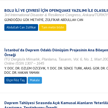
BOLU İLİ VE ÇEVRESİ İÇİN OPENQUAKE YAZILIMI İLE OLASI
3rd International Disaster & Resilience Congress, Ankara/TÜRKİ
GÜNDOĞDU GÖK METHİYE, ZÜLFİKAR ABDULLAH CAN
Abdullah Can Zülfikar
Tam metin bildiri
İstanbul’da Deprem Odaklı Dönüşüm Projesinin Ana Bileşenle
Örneği
İTÜ Dergisi/a Mimarlık, Planlama, Tasarım, Vol. 6, No. 1, Mart 20
Online ISSN 1307 – 1645
Y. DOC. DR. OZLEM OZCEVIK, Y. DOC. DR. SENCE TURK, ARAS. GOR. DR. C
DOC. DR. HAKAN YAMAN
Elçin Filiz Taş
Makale
Deprem Tahliyesi Sırasında Açık Kamusal Alanların Yeterliliği 
Araştırma, Zeytinburnu Örneği