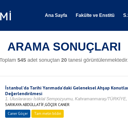
Ana Sayfa
Fakülte ve Enstitü
S.
ARAMA SONUÇLARI
Toplam
545
adet sonuçtan
20
tanesi görüntülenmektedir
İstanbul’da Tarihi Yarımada’daki Geleneksel Ahşap Konutl
Değerlendirilmesi
1. Uluslararası İstiklal Sempozyumu, Kahramanmaraş/TÜRKİYE, V
SARIKAYA ABDÜLLATİF,GÖÇER CANER
Caner Göçer
Tam metin bildiri