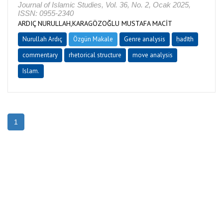
Journal of Islamic Studies, Vol. 36, No. 2, Ocak 2025,
ISSN: 0955-2340
ARDIÇ NURULLAH,KARAGÖZOĞLU MUSTAFA MACİT
Nurullah Ardıç
Özgün Makale
Genre analysis
ḥadīth
commentary
rhetorical structure
move analysis
Islam.
1