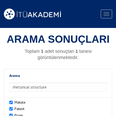
Toggl
navig
ARAMA SONUÇLARI
Toplam
1
adet sonuçtan
1
tanesi
görüntülenmektedir.
Arama
>Arama
Makale
Patent
Proje