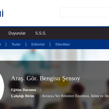
Duyurular
S.S.S.
r
Tezler
Editörlük
Etkinlikler
Araş. Gör. Bengisu Şensoy
Eğitim Durumu
:
Çalıştığı Birim
:
Avrasya Yer Bilimleri Enstitüsü
, İklim ve De