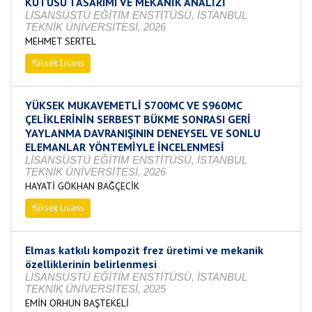
KUTUSU TASARIMI VE MEKANİK ANALİZİ
LİSANSÜSTÜ EĞİTİM ENSTİTÜSÜ, İSTANBUL
TEKNİK ÜNİVERSİTESİ, 2026
MEHMET SERTEL
Yüksek Lisans
Devam Ediyor
YÜKSEK MUKAVEMETLİ S700MC VE S960MC
ÇELİKLERİNİN SERBEST BÜKME SONRASI GERİ
YAYLANMA DAVRANIŞININ DENEYSEL VE SONLU
ELEMANLAR YÖNTEMİYLE İNCELENMESİ
LİSANSÜSTÜ EĞİTİM ENSTİTÜSÜ, İSTANBUL
TEKNİK ÜNİVERSİTESİ, 2026
HAYATİ GÖKHAN BAĞÇECİK
Yüksek Lisans
Devam Ediyor
Elmas katkılı kompozit frez üretimi ve mekanik
özelliklerinin belirlenmesi
LİSANSÜSTÜ EĞİTİM ENSTİTÜSÜ, İSTANBUL
TEKNİK ÜNİVERSİTESİ, 2025
EMİN ORHUN BAŞTEKELİ