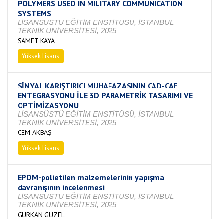
POLYMERS USED IN MILITARY COMMUNICATION
SYSTEMS
LİSANSÜSTÜ EĞİTİM ENSTİTÜSÜ, İSTANBUL
TEKNİK ÜNİVERSİTESİ, 2025
SAMET KAYA
Yüksek Lisans
Devam Ediyor
SİNYAL KARIŞTIRICI MUHAFAZASININ CAD-CAE
ENTEGRASYONU İLE 3D PARAMETRİK TASARIMI VE
OPTİMİZASYONU
LİSANSÜSTÜ EĞİTİM ENSTİTÜSÜ, İSTANBUL
TEKNİK ÜNİVERSİTESİ, 2025
CEM AKBAŞ
Yüksek Lisans
Devam Ediyor
EPDM-polietilen malzemelerinin yapışma
davranışının incelenmesi
LİSANSÜSTÜ EĞİTİM ENSTİTÜSÜ, İSTANBUL
TEKNİK ÜNİVERSİTESİ, 2025
GÜRKAN GÜZEL