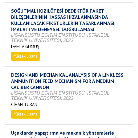
SOĞUTMALI KIZILÖTESİ DEDEKTÖR PAKET
BİLEŞENLERİNİN HASSAS HİZALANMASINDA
KULLANILACAK FİKSTÜRLERİN TASARLANMASI,
İMALATI VE DENEYSEL DOĞRULAMASI
LİSANSÜSTÜ EĞİTİM ENSTİTÜSÜ, İSTANBUL
TEKNİK ÜNİVERSİTESİ, 2022
DAMLA GÜMÜŞ
Yüksek Lisans
Devam Ediyor
DESIGN AND MECHANICAL ANALYSIS OF A LINKLESS
AMMUNITION FEED MECHANISM FOR A MEDIUM
CALIBER CANNON
LİSANSÜSTÜ EĞİTİM ENSTİTÜSÜ, İSTANBUL
TEKNİK ÜNİVERSİTESİ, 2022
CİHAN TURAN
Yüksek Lisans
Devam Ediyor
Uçaklarda yapıştırma ve mekanik yöntemlerle