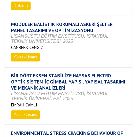
Doktora
Tamamlandı
MODÜLER BALİSTİK KORUMALI ASKERİ ŞELTER
PANEL TASARIMI VE OPTİMİZASYONU
LİSANSÜSTÜ EĞİTİM ENSTİTÜSÜ, İSTANBUL
TEKNİK ÜNİVERSİTESİ, 2025
CANBERK CENGİZ
Yüksek Lisans
Devam Ediyor
BİR DÖRT EKSEN STABİLİZE HASSAS ELEKTRO
OPTİK SİSTEM İÇ GİMBAL YAPISI, YAPISAL TASARIMI
VE MEKANİK ANALİZLERİ
LİSANSÜSTÜ EĞİTİM ENSTİTÜSÜ, İSTANBUL
TEKNİK ÜNİVERSİTESİ, 2025
EMRAH ÇAMLI
Yüksek Lisans
Devam Ediyor
ENVIRONMENTAL STRESS CRACKING BEHAVIOUR OF