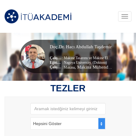
Toggl
navig
Doç.Dr. Hacı Abdullah Taşdemir
Çalışma Alanları
:
Makine Tasarımı ve Makine Elemanları
,
Triboloji
,
Eğitim Durumu
: Nagoya University, (Doktora)
, Makina Mühendisliği Bölümü
Çalıştığı Birim
:
Makina
TEZLER
Hepsini Göster