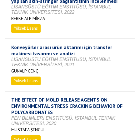
yapılan skin-stringer bağlantısının incelenmesi
LİSANSÜSTÜ EĞİTİM ENSTİTÜSÜ, İSTANBUL
TEKNİK ÜNİVERSİTESİ, 2022
BERKE ALP MİRZA
Yüksek Lisans
Tamamlandı
Konveyörler arası ürün aktarımı için transfer
makinesi tasarımı ve analizi
LİSANSÜSTÜ EĞİTİM ENSTİTÜSÜ, İSTANBUL
TEKNİK ÜNİVERSİTESİ, 2021
GÜNALP GENÇ
Yüksek Lisans
Tamamlandı
THE EFFECT OF MOLD RELEASE AGENTS ON
ENVIRONMENTAL STRESS CRACKING BEHAVIOR OF
POLYCARBONATES
FEN BİLİMLERİ ENSTİTÜSÜ, İSTANBUL TEKNİK
ÜNİVERSİTESİ, 2020
MUSTAFA ŞENGÜL
Yüksek Lisans
Devam Ediyor