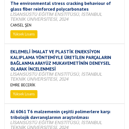
The environmental stress cracking behaviour of
glass fiber reinforced polycarbonates
LİSANSÜSTÜ EĞİTİM ENSTİTÜSÜ, İSTANBUL
TEKNİK ÜNİVERSİTESİ, 2024
CANSEL ŞEN
Yüksek Lisans
Tamamlandı
EKLEMELİ İMALAT VE PLASTİK ENJEKSİYON
KALIPLAMA YÖNTEMİYLE ÜRETİLEN PARÇALARIN
BAĞLANMA ARAYÜZ MUKAVEMETİNİN DENEYSEL
OLARAK İNCELENMESİ
LİSANSÜSTÜ EĞİTİM ENSTİTÜSÜ, İSTANBUL
TEKNİK ÜNİVERSİTESİ, 2024
EMRE BECERİK
Yüksek Lisans
Devam Ediyor
Al 6061 T6 malzemenin çeşitli polimerlere karşı
tribolojik davranışlarının araştırılması
LİSANSÜSTÜ EĞİTİM ENSTİTÜSÜ, İSTANBUL
TEKNİK ÜNİVERSİTESİ, 2024