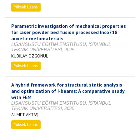
Yüksek Lisans
Tamamlandı
Parametric investigation of mechanical properties
for laser powder bed fusion processed Inco718
auxetic metamaterials
LİSANSÜSTÜ EĞİTİM ENSTİTÜSÜ, İSTANBUL
TEKNİK ÜNİVERSİTESİ, 2025
KUBİLAY ÖZGÖNÜL
Yüksek Lisans
Tamamlandı
A hybrid framework for structural static analysis
and optimization of I-beams: A comparative study
with FEM
LİSANSÜSTÜ EĞİTİM ENSTİTÜSÜ, İSTANBUL
TEKNİK ÜNİVERSİTESİ, 2025
AHMET AKTAŞ
Yüksek Lisans
Tamamlandı