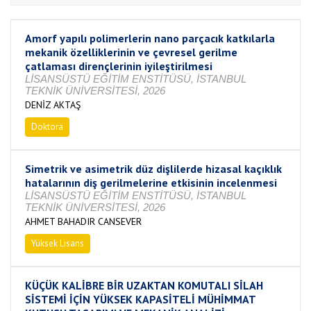
Amorf yapılı polimerlerin nano parçacık katkılarla
mekanik özelliklerinin ve çevresel gerilme
çatlaması dirençlerinin iyileştirilmesi
LİSANSÜSTÜ EĞİTİM ENSTİTÜSÜ, İSTANBUL
TEKNİK ÜNİVERSİTESİ, 2026
DENİZ AKTAŞ
Doktora
Tamamlandı
Simetrik ve asimetrik düz dişlilerde hizasal kaçıklık
hatalarının diş gerilmelerine etkisinin incelenmesi
LİSANSÜSTÜ EĞİTİM ENSTİTÜSÜ, İSTANBUL
TEKNİK ÜNİVERSİTESİ, 2026
AHMET BAHADIR CANSEVER
Yüksek Lisans
Devam Ediyor
KÜÇÜK KALİBRE BİR UZAKTAN KOMUTALI SİLAH
SİSTEMİ İÇİN YÜKSEK KAPASİTELİ MÜHİMMAT