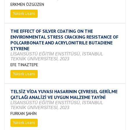
ERKMEN ÖZGÜZEN
Yüksek Lisans
Tamamlandı
THE EFFECT OF SILVER COATING ON THE
ENVIRONMENTAL STRESS CRACKING RESISTANCE OF
POLCARBONATE AND ACRYLONITRILE BUTADIENE
STYRENE
LİSANSÜSTÜ EĞİTİM ENSTİTÜSÜ, İSTANBUL
TEKNİK ÜNİVERSİTESİ, 2023
EFE TINAZTEPE
Yüksek Lisans
Devam Ediyor
TELSİZ VİDA YUVASI HASARININ ÇEVRESEL GERİLME
ÇATLAĞI ANALİZİ VE UYGUN MALZEME TAYİNİ
LİSANSÜSTÜ EĞİTİM ENSTİTÜSÜ, İSTANBUL
TEKNİK ÜNİVERSİTESİ, 2023
FURKAN ŞAHİN
Yüksek Lisans
Devam Ediyor