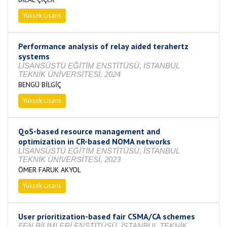
Yüksek Lisans
Tamamlandı
Performance analysis of relay aided terahertz
systems
LİSANSÜSTÜ EĞİTİM ENSTİTÜSÜ, İSTANBUL
TEKNİK ÜNİVERSİTESİ, 2024
BENGÜ BİLGİÇ
Yüksek Lisans
Tamamlandı
QoS-based resource management and
optimization in CR-based NOMA networks
LİSANSÜSTÜ EĞİTİM ENSTİTÜSÜ, İSTANBUL
TEKNİK ÜNİVERSİTESİ, 2023
ÖMER FARUK AKYOL
Yüksek Lisans
Tamamlandı
User prioritization-based fair CSMA/CA schemes
FEN BİLİMLERİ ENSTİTÜSÜ, İSTANBUL TEKNİK