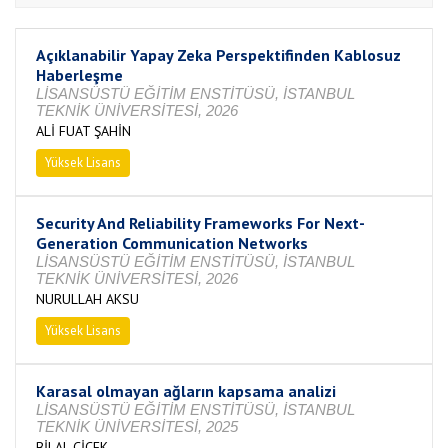
Açıklanabilir Yapay Zeka Perspektifinden Kablosuz
Haberleşme
LİSANSÜSTÜ EĞİTİM ENSTİTÜSÜ, İSTANBUL
TEKNİK ÜNİVERSİTESİ, 2026
ALİ FUAT ŞAHİN
Yüksek Lisans
Devam Ediyor
Security And Reliability Frameworks For Next-
Generation Communication Networks
LİSANSÜSTÜ EĞİTİM ENSTİTÜSÜ, İSTANBUL
TEKNİK ÜNİVERSİTESİ, 2026
NURULLAH AKSU
Yüksek Lisans
Devam Ediyor
Karasal olmayan ağların kapsama analizi
LİSANSÜSTÜ EĞİTİM ENSTİTÜSÜ, İSTANBUL
TEKNİK ÜNİVERSİTESİ, 2025
BİLAL ÇİÇEK