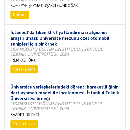
SÜMEYYE ŞEYMA KUŞAKCI GÜNDOĞAR
Doktora
Tamamlandı
İstanbul'da tıkanıklık fiyatlandırması algısının
araştırılması: Üniversite mezunu özel otomobil
sahipleri için bir örnek
LİSANSÜSTÜ EĞİTİM ENSTİTÜSÜ, İSTANBUL
TEKNİK ÜNİVERSİTESİ, 2024
İREM ÖZTÜRK
Yüksek Lisans
Tamamlandı
Üniversite yerleşkelerindeki öğrenci hareketliliğinin
dört aşamalı model ile incelenmesi: İstanbul Teknik
Üniversitesi örneği
LİSANSÜSTÜ EĞİTİM ENSTİTÜSÜ, İSTANBUL
TEKNİK ÜNİVERSİTESİ, 2024
SAADET DİLEKCİ
Yüksek Lisans
Devam Ediyor