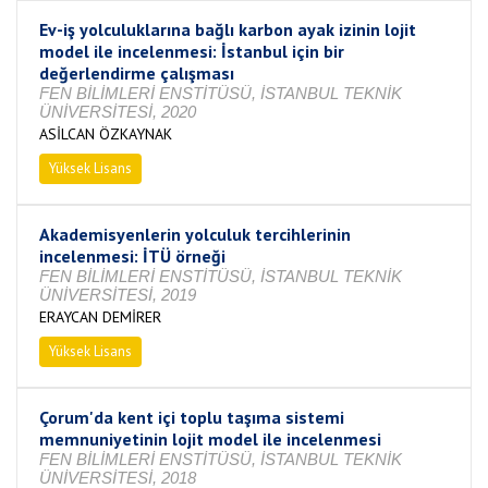
Ev-iş yolculuklarına bağlı karbon ayak izinin lojit
model ile incelenmesi: İstanbul için bir
değerlendirme çalışması
FEN BİLİMLERİ ENSTİTÜSÜ, İSTANBUL TEKNİK
ÜNİVERSİTESİ, 2020
ASİLCAN ÖZKAYNAK
Yüksek Lisans
Tamamlandı
Akademisyenlerin yolculuk tercihlerinin
incelenmesi: İTÜ örneği
FEN BİLİMLERİ ENSTİTÜSÜ, İSTANBUL TEKNİK
ÜNİVERSİTESİ, 2019
ERAYCAN DEMİRER
Yüksek Lisans
Tamamlandı
Çorum'da kent içi toplu taşıma sistemi
memnuniyetinin lojit model ile incelenmesi
FEN BİLİMLERİ ENSTİTÜSÜ, İSTANBUL TEKNİK
ÜNİVERSİTESİ, 2018