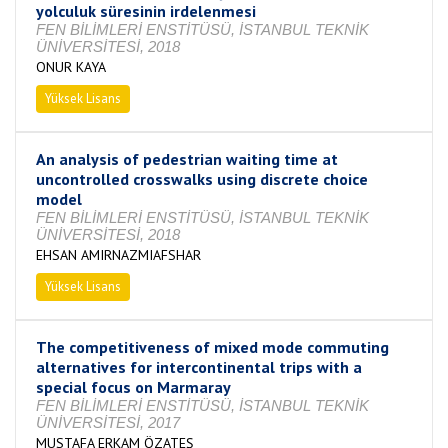
yolculuk süresinin irdelenmesi
FEN BİLİMLERİ ENSTİTÜSÜ, İSTANBUL TEKNİK
ÜNİVERSİTESİ, 2018
ONUR KAYA
Yüksek Lisans
Tamamlandı
An analysis of pedestrian waiting time at
uncontrolled crosswalks using discrete choice
model
FEN BİLİMLERİ ENSTİTÜSÜ, İSTANBUL TEKNİK
ÜNİVERSİTESİ, 2018
EHSAN AMIRNAZMIAFSHAR
Yüksek Lisans
Tamamlandı
The competitiveness of mixed mode commuting
alternatives for intercontinental trips with a
special focus on Marmaray
FEN BİLİMLERİ ENSTİTÜSÜ, İSTANBUL TEKNİK
ÜNİVERSİTESİ, 2017
MUSTAFA ERKAM ÖZATEŞ