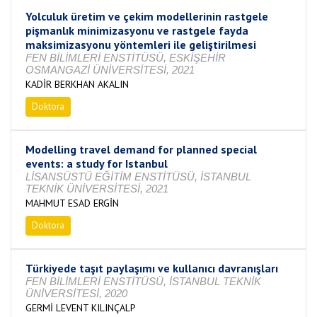
Yolculuk üretim ve çekim modellerinin rastgele
pişmanlık minimizasyonu ve rastgele fayda
maksimizasyonu yöntemleri ile geliştirilmesi
FEN BİLİMLERİ ENSTİTÜSÜ, ESKİŞEHİR
OSMANGAZİ ÜNİVERSİTESİ, 2021
KADİR BERKHAN AKALIN
Doktora
Tamamlandı
Modelling travel demand for planned special
events: a study for Istanbul
LİSANSÜSTÜ EĞİTİM ENSTİTÜSÜ, İSTANBUL
TEKNİK ÜNİVERSİTESİ, 2021
MAHMUT ESAD ERGİN
Doktora
Tamamlandı
Türkiyede taşıt paylaşımı ve kullanıcı davranışları
FEN BİLİMLERİ ENSTİTÜSÜ, İSTANBUL TEKNİK
ÜNİVERSİTESİ, 2020
GERMİ LEVENT KILINÇALP