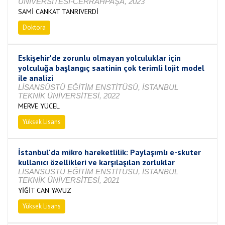
ÜNİVERSİTESİ-CERRAHPAŞA, 2023
SAMİ CANKAT TANRIVERDİ
Doktora
Tamamlandı
Eskişehir'de zorunlu olmayan yolculuklar için
yolculuğa başlangıç saatinin çok terimli lojit model
ile analizi
LİSANSÜSTÜ EĞİTİM ENSTİTÜSÜ, İSTANBUL
TEKNİK ÜNİVERSİTESİ, 2022
MERVE YÜCEL
Yüksek Lisans
Tamamlandı
İstanbul'da mikro hareketlilik: Paylaşımlı e-skuter
kullanıcı özellikleri ve karşılaşılan zorluklar
LİSANSÜSTÜ EĞİTİM ENSTİTÜSÜ, İSTANBUL
TEKNİK ÜNİVERSİTESİ, 2021
YİĞİT CAN YAVUZ
Yüksek Lisans
Tamamlandı