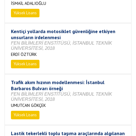
İSMAİL ADALIOĞLU
Yüksek Lisans
Tamamlandı
Kentiçi yollarda motosiklet güvenliğine etkiyen
unsurların irdelenmesi
FEN BİLİMLERİ ENSTİTÜSÜ, İSTANBUL TEKNİK
ÜNİVERSİTESİ, 2018
ERDİ ÖZTÜRK
Yüksek Lisans
Tamamlandı
Trafik akım hızının modellenmesi: İstanbul
Barbaros Bulvarı örneği
FEN BİLİMLERİ ENSTİTÜSÜ, İSTANBUL TEKNİK
ÜNİVERSİTESİ, 2018
UMUTCAN GÖKÇEK
Yüksek Lisans
Tamamlandı
Lastik tekerlekli toplu taşıma araçlarında algılanan