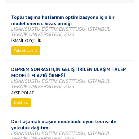
Toplu taşıma hatlarının optimizasyonu için bir
model önerisi: Sivas örneği
LİSANSÜSTÜ EĞİTİM ENSTİTÜSÜ, İSTANBUL
TEKNİK ÜNİVERSİTESİ, 2026
İSMAİL ÖZÇELİK
Yüksek Lisans
Tamamlandı
DEPREM SONRASI İÇİN GELİŞTİRİLEN ULAŞIM TALEP
MODELİ: ELAZIĞ ÖRNEĞİ
LİSANSÜSTÜ EĞİTİM ENSTİTÜSÜ, İSTANBUL
TEKNİK ÜNİVERSİTESİ, 2026
AYŞE POLAT
Doktora
Tamamlandı
Dört aşamalı ulaşım modelinde oyun teorisi ile
yolculuk dağıtımı
LİSANSÜSTÜ EĞİTİM ENSTİTÜSÜ, İSTANBUL
TEKNİK ÜNİVERSİTESİ, 2025