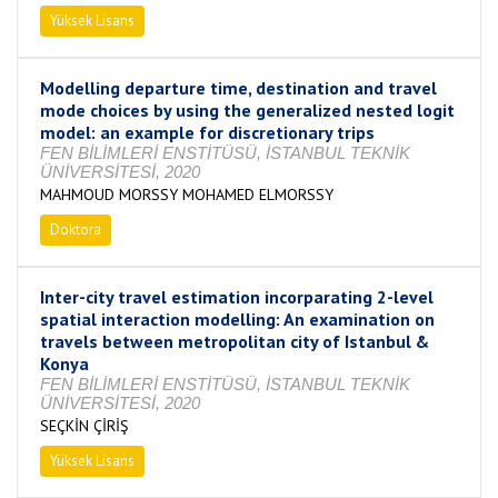
Yüksek Lisans
Tamamlandı
Modelling departure time, destination and travel
mode choices by using the generalized nested logit
model: an example for discretionary trips
FEN BİLİMLERİ ENSTİTÜSÜ, İSTANBUL TEKNİK
ÜNİVERSİTESİ, 2020
MAHMOUD MORSSY MOHAMED ELMORSSY
Doktora
Tamamlandı
Inter-city travel estimation incorparating 2-level
spatial interaction modelling: An examination on
travels between metropolitan city of Istanbul &
Konya
FEN BİLİMLERİ ENSTİTÜSÜ, İSTANBUL TEKNİK
ÜNİVERSİTESİ, 2020
SEÇKİN ÇİRİŞ
Yüksek Lisans
Tamamlandı