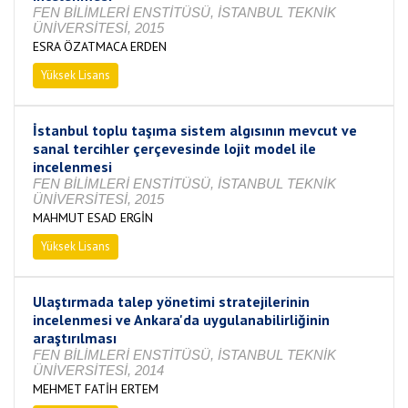
FEN BİLİMLERİ ENSTİTÜSÜ, İSTANBUL TEKNİK
ÜNİVERSİTESİ, 2015
ESRA ÖZATMACA ERDEN
Yüksek Lisans
Tamamlandı
İstanbul toplu taşıma sistem algısının mevcut ve
sanal tercihler çerçevesinde lojit model ile
incelenmesi
FEN BİLİMLERİ ENSTİTÜSÜ, İSTANBUL TEKNİK
ÜNİVERSİTESİ, 2015
MAHMUT ESAD ERGİN
Yüksek Lisans
Tamamlandı
Ulaştırmada talep yönetimi stratejilerinin
incelenmesi ve Ankara'da uygulanabilirliğinin
araştırılması
FEN BİLİMLERİ ENSTİTÜSÜ, İSTANBUL TEKNİK
ÜNİVERSİTESİ, 2014
MEHMET FATİH ERTEM