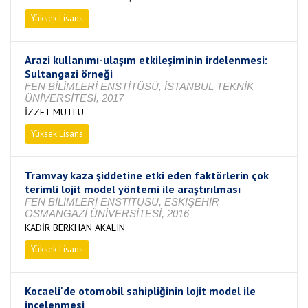
Yüksek Lisans
Tamamlandı
Arazi kullanımı-ulaşım etkileşiminin irdelenmesi:
Sultangazi örneği
FEN BİLİMLERİ ENSTİTÜSÜ, İSTANBUL TEKNİK
ÜNİVERSİTESİ, 2017
İZZET MUTLU
Yüksek Lisans
Tamamlandı
Tramvay kaza şiddetine etki eden faktörlerin çok
terimli lojit model yöntemi ile araştırılması
FEN BİLİMLERİ ENSTİTÜSÜ, ESKİŞEHİR
OSMANGAZİ ÜNİVERSİTESİ, 2016
KADİR BERKHAN AKALIN
Yüksek Lisans
Tamamlandı
Kocaeli'de otomobil sahipliğinin lojit model ile
incelenmesi