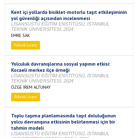
Kent içi yollarda bisiklet-motorlu taşıt etkileşiminin
yol güvenliği açısından incelenmesi
LİSANSÜSTÜ EĞİTİM ENSTİTÜSÜ, İSTANBUL
TEKNİK ÜNİVERSİTESİ, 2024
EMRE SAK
Yüksek Lisans
Tamamlandı
Yolculuk davranışlarına sosyal yapının etkisi:
Kocaeli merkez ilçe örneği
LİSANSÜSTÜ EĞİTİM ENSTİTÜSÜ, İSTANBUL
TEKNİK ÜNİVERSİTESİ, 2024
ÖZGE İREM ALTUNAY
Yüksek Lisans
Tamamlandı
Toplu taşıma planlamasında taşıt doluluğunun
yolcu davranışına etkisinin belirlenmesi için bir
tahmin modeli
LİSANSÜSTÜ EĞİTİM ENSTİTÜSÜ, İSTANBUL