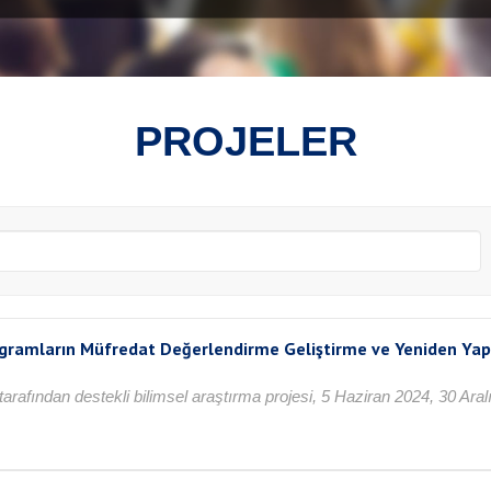
PROJELER
ramların Müfredat Değerlendirme Geliştirme ve Yeniden Yapıla
arafından destekli bilimsel araştırma projesi, 5 Haziran 2024, 30 Ara