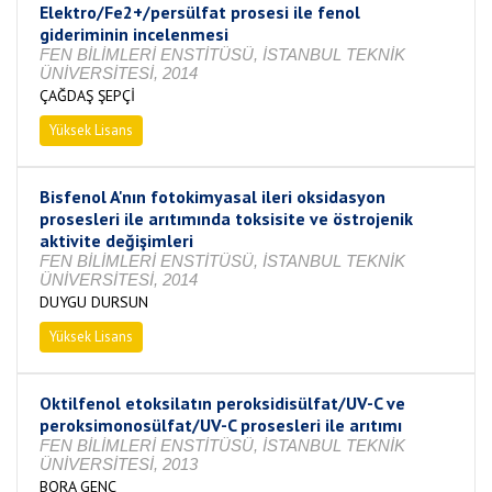
Elektro/Fe2+/persülfat prosesi ile fenol
gideriminin incelenmesi
FEN BİLİMLERİ ENSTİTÜSÜ, İSTANBUL TEKNİK
ÜNİVERSİTESİ, 2014
ÇAĞDAŞ ŞEPÇİ
Yüksek Lisans
Tamamlandı
Bisfenol A'nın fotokimyasal ileri oksidasyon
prosesleri ile arıtımında toksisite ve östrojenik
aktivite değişimleri
FEN BİLİMLERİ ENSTİTÜSÜ, İSTANBUL TEKNİK
ÜNİVERSİTESİ, 2014
DUYGU DURSUN
Yüksek Lisans
Tamamlandı
Oktilfenol etoksilatın peroksidisülfat/UV-C ve
peroksimonosülfat/UV-C prosesleri ile arıtımı
FEN BİLİMLERİ ENSTİTÜSÜ, İSTANBUL TEKNİK
ÜNİVERSİTESİ, 2013
BORA GENÇ