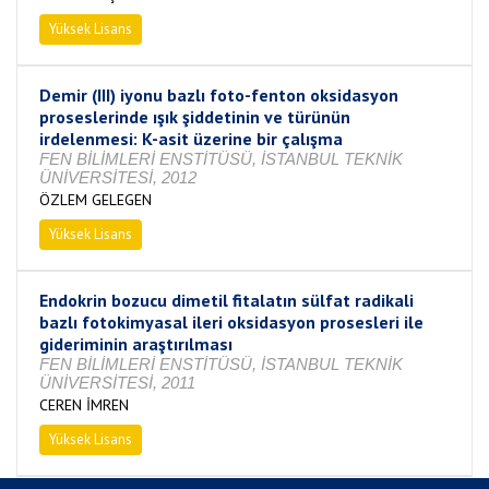
Yüksek Lisans
Tamamlandı
Demir (III) iyonu bazlı foto-fenton oksidasyon
proseslerinde ışık şiddetinin ve türünün
irdelenmesi: K-asit üzerine bir çalışma
FEN BİLİMLERİ ENSTİTÜSÜ, İSTANBUL TEKNİK
ÜNİVERSİTESİ, 2012
ÖZLEM GELEGEN
Yüksek Lisans
Tamamlandı
Endokrin bozucu dimetil fitalatın sülfat radikali
bazlı fotokimyasal ileri oksidasyon prosesleri ile
gideriminin araştırılması
FEN BİLİMLERİ ENSTİTÜSÜ, İSTANBUL TEKNİK
ÜNİVERSİTESİ, 2011
CEREN İMREN
Yüksek Lisans
Tamamlandı