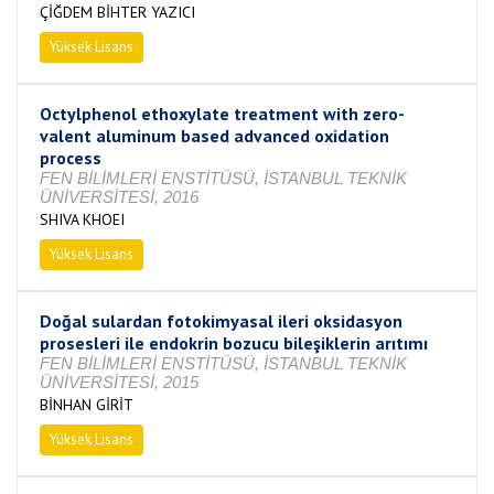
ÇİĞDEM BİHTER YAZICI
Yüksek Lisans
Tamamlandı
Octylphenol ethoxylate treatment with zero-
valent aluminum based advanced oxidation
process
FEN BİLİMLERİ ENSTİTÜSÜ, İSTANBUL TEKNİK
ÜNİVERSİTESİ, 2016
SHIVA KHOEI
Yüksek Lisans
Tamamlandı
Doğal sulardan fotokimyasal ileri oksidasyon
prosesleri ile endokrin bozucu bileşiklerin arıtımı
FEN BİLİMLERİ ENSTİTÜSÜ, İSTANBUL TEKNİK
ÜNİVERSİTESİ, 2015
BİNHAN GİRİT
Yüksek Lisans
Tamamlandı