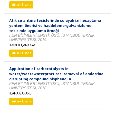
Yüksek Lisans
Tamamlandı
Atık su arıtma tesislerinde su ayak izi hesaplama
yöntem önerisi ve haddeleme-galvanizleme
tesisinde uygulama örneği
FEN BİLİMLERİ ENSTİTÜSÜ, İSTANBUL TEKNİK
ÜNİVERSİTESİ, 2019
TAMER ÇANKAYA
Yüksek Lisans
Tamamlandı
Application of carbocatalysts in
water/wastewaterpractices: removal of endocrine
disrupting compound bisphenol a
FEN BİLİMLERİ ENSTİTÜSÜ, İSTANBUL TEKNİK
ÜNİVERSİTESİ, 2018
ILAHA GAFARLI
Yüksek Lisans
Tamamlandı