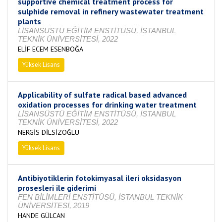
supportive chemical treatment process for
sulphide removal in refinery wastewater treatment
plants
LİSANSÜSTÜ EĞİTİM ENSTİTÜSÜ, İSTANBUL
TEKNİK ÜNİVERSİTESİ, 2022
ELİF ECEM ESENBOĞA
Yüksek Lisans
Tamamlandı
Applicability of sulfate radical based advanced
oxidation processes for drinking water treatment
LİSANSÜSTÜ EĞİTİM ENSTİTÜSÜ, İSTANBUL
TEKNİK ÜNİVERSİTESİ, 2022
NERGİS DİLSİZOĞLU
Yüksek Lisans
Tamamlandı
Antibiyotiklerin fotokimyasal ileri oksidasyon
prosesleri ile giderimi
FEN BİLİMLERİ ENSTİTÜSÜ, İSTANBUL TEKNİK
ÜNİVERSİTESİ, 2019
HANDE GÜLCAN