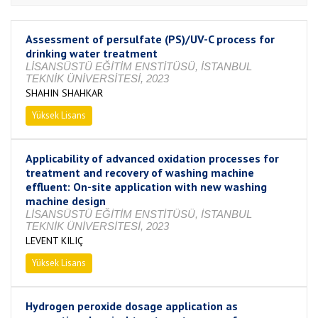
Assessment of persulfate (PS)/UV-C process for
drinking water treatment
LİSANSÜSTÜ EĞİTİM ENSTİTÜSÜ, İSTANBUL
TEKNİK ÜNİVERSİTESİ, 2023
SHAHIN SHAHKAR
Yüksek Lisans
Tamamlandı
Applicability of advanced oxidation processes for
treatment and recovery of washing machine
effluent: On-site application with new washing
machine design
LİSANSÜSTÜ EĞİTİM ENSTİTÜSÜ, İSTANBUL
TEKNİK ÜNİVERSİTESİ, 2023
LEVENT KILIÇ
Yüksek Lisans
Tamamlandı
Hydrogen peroxide dosage application as