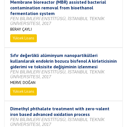
Membrane bioreactor (MBR) assisted bacterial
contamination removal from bioethanol
fermentation system
FEN BİLİMLERİ ENSTİTÜSÜ, İSTANBUL TEKNİK
ÜNİVERSİTESİ, 2017
BERAY ÇAYLI
Yüksek Lisans
Tamamlandı
Sıfır değerlikli alüminyum nanopartikülleri
kullanılarak endokrin bozucu bisfenol A kirleticisinin
giderimi ve toksisite değişiminin izlenmesi
FEN BİLİMLERİ ENSTİTÜSÜ, İSTANBUL TEKNİK
ÜNİVERSİTESİ, 2017
MERVE DOĞAN
Yüksek Lisans
Tamamlandı
Dimethyl phthalate treatment with zero-valent
iron based advanced oxidation process
FEN BİLİMLERİ ENSTİTÜSÜ, İSTANBUL TEKNİK
ÜNİVERSİTESİ, 2017