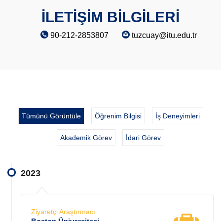
İLETİŞİM BİLGİLERİ
90-212-2853807
tuzcuay@itu.edu.tr
Tümünü Görüntüle
Öğrenim Bilgisi
İş Deneyimleri
Akademik Görev
İdari Görev
2023
Ziyaretçi Araştırmacı