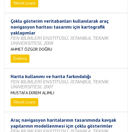
Yüksek Lisans
Tamamlandı
Çoklu gösterim veritabanları kullanılarak araç
navigasyon haritası tasarımı için kartografik
yaklaşımlar
FEN BİLİMLERİ ENSTİTÜSÜ, İSTANBUL TEKNİK
ÜNİVERSİTESİ, 2009
AHMET ÖZGÜR DOĞRU
Doktora
Tamamlandı
Harita kullanımı ve harita farkındalığı
FEN BİLİMLERİ ENSTİTÜSÜ, İSTANBUL TEKNİK
ÜNİVERSİTESİ, 2007
MUSTAFA EKREM ALIMLI
Yüksek Lisans
Tamamlandı
Araç navigasyon haritalarının tasarımında kavşak
yapılarının modellenmesi için çoklu gösterimler
FEN BİLİMLERİ ENSTİTÜSÜ, İSTANBUL TEKNİK