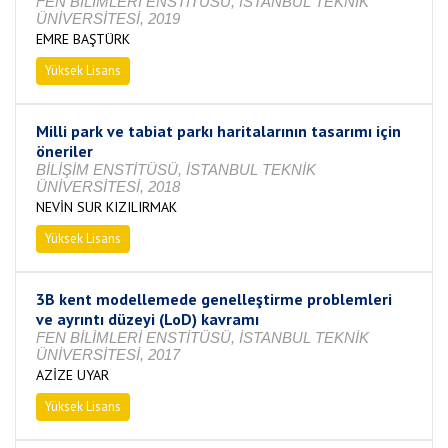
FEN BİLİMLERİ ENSTİTÜSÜ, İSTANBUL TEKNİK
ÜNİVERSİTESİ, 2019
EMRE BAŞTÜRK
Yüksek Lisans
Tamamlandı
Milli park ve tabiat parkı haritalarının tasarımı için
öneriler
BİLİŞİM ENSTİTÜSÜ, İSTANBUL TEKNİK
ÜNİVERSİTESİ, 2018
NEVİN SUR KIZILIRMAK
Yüksek Lisans
Tamamlandı
3B kent modellemede genelleştirme problemleri
ve ayrıntı düzeyi (LoD) kavramı
FEN BİLİMLERİ ENSTİTÜSÜ, İSTANBUL TEKNİK
ÜNİVERSİTESİ, 2017
AZİZE UYAR
Yüksek Lisans
Tamamlandı