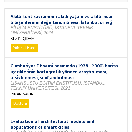
Akıllı kent kavramının akıllı yaşam ve akıllı insan
bileşenlerinin değerlendirilmesi: İstanbul örneği
BİLİŞİM ENSTİTÜSÜ, İSTANBUL TEKNİK
ÜNİVERSİTESİ, 2024
SEZİN ÇİDAM
Yüksek Lisans
Tamamlandı
Cumhurı̇yet Dönemı̇ basınında (1928 - 2000) harı̇ta
ı̇çerı̇klerı̇nı̇n kartografı̇k yönden araştırılması,
arşı̇vlenmesı̇, sınıflandırılması
LİSANSÜSTÜ EĞİTİM ENSTİTÜSÜ, İSTANBUL
TEKNİK ÜNİVERSİTESİ, 2021
PINAR SARIN
Doktora
Tamamlandı
Evaluation of architectural models and
applications of smart cities