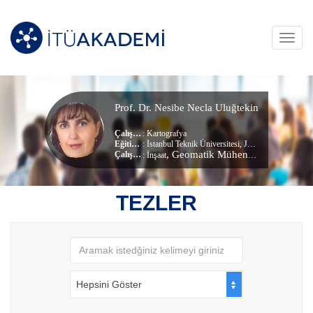
Toggl
navig
Prof. Dr. Nesibe Necla Uluğtekin
Çalışma Alanları
:
Kartografya
Eğitim Durumu
: İstanbul Teknik Üniversitesi, Jeodezi Ve Fotogrametri Mühendisliği (dr) (Doktora)
, Geomatik Mühendisliği Bölümü
Çalıştığı Birim
:
İnşaat
TEZLER
Hepsini Göster