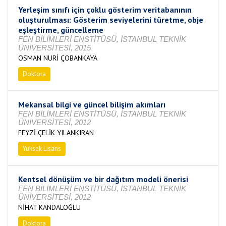
Yerleşim sınıfı için çoklu gösterim veritabanının
oluşturulması: Gösterim seviyelerini türetme, obje
eşleştirme, güncelleme
FEN BİLİMLERİ ENSTİTÜSÜ, İSTANBUL TEKNİK
ÜNİVERSİTESİ, 2015
OSMAN NURİ ÇOBANKAYA
Doktora
Tamamlandı
Mekansal bilgi ve güncel bilişim akımları
FEN BİLİMLERİ ENSTİTÜSÜ, İSTANBUL TEKNİK
ÜNİVERSİTESİ, 2012
FEYZİ ÇELİK YILANKIRAN
Yüksek Lisans
Tamamlandı
Kentsel dönüşüm ve bir dağıtım modeli önerisi
FEN BİLİMLERİ ENSTİTÜSÜ, İSTANBUL TEKNİK
ÜNİVERSİTESİ, 2012
NİHAT KANDALOĞLU
Doktora
Tamamlandı