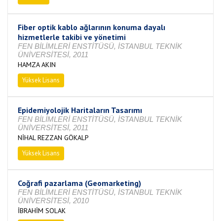
Fiber optik kablo ağlarının konuma dayalı
hizmetlerle takibi ve yönetimi
FEN BİLİMLERİ ENSTİTÜSÜ, İSTANBUL TEKNİK
ÜNİVERSİTESİ, 2011
HAMZA AKIN
Yüksek Lisans
Tamamlandı
Epidemiyolojik Haritaların Tasarımı
FEN BİLİMLERİ ENSTİTÜSÜ, İSTANBUL TEKNİK
ÜNİVERSİTESİ, 2011
NİHAL REZZAN GÖKALP
Yüksek Lisans
Tamamlandı
Coğrafi pazarlama (Geomarketing)
FEN BİLİMLERİ ENSTİTÜSÜ, İSTANBUL TEKNİK
ÜNİVERSİTESİ, 2010
İBRAHİM SOLAK