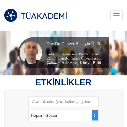
Toggl
navig
Doç.Dr. Cüneyt Hüseyin Ünlü
Çalışma Alanları
:
Spektroskopi
,
Polimer Bilimi
,
Organik Kimya
,
Biy
Eğitim Durumu
: İstanbul Teknik Üniversitesi, Kimya (dr) (Doktora)
, Kimya Bölümü
Çalıştığı Birim
:
Fen-Edebiyat
ETKİNLİKLER
Hepsini Göster