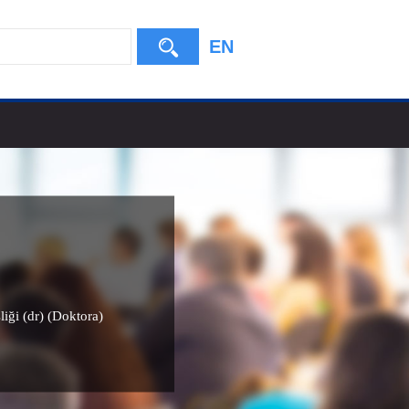
EN
liği (dr) (Doktora)