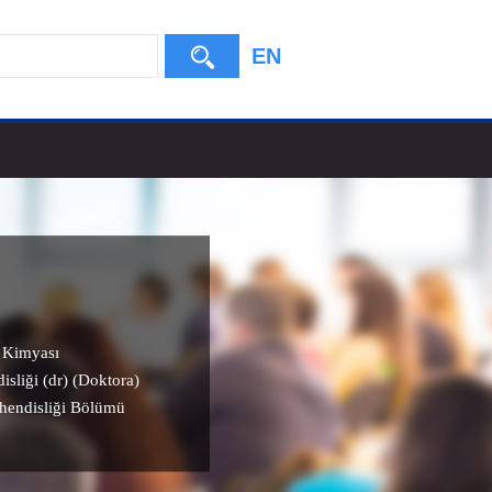
EN
l Kimyası
isliği (dr) (Doktora)
ühendisliği Bölümü