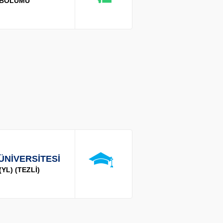
İ BÖLÜMÜ
ÜNİVERSİTESİ
YL) (TEZLİ)