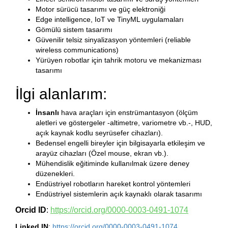
Motor sürücü tasarımı ve güç elektroniği
Edge intelligence, IoT ve TinyML uygulamaları
Gömülü sistem tasarımı
Güvenilir telsiz sinyalizasyon yöntemleri (reliable
wireless communications)
Yürüyen robotlar için tahrik motoru ve mekanizması
tasarımı
İlgi alanlarım:
İnsanlı
hava araçları için enstrümantasyon (ölçüm
aletleri ve göstergeler -altimetre, variometre vb.-, HUD,
açık kaynak kodlu seyrüsefer cihazları).
Bedensel engelli bireyler için bilgisayarla etkileşim ve
arayüz cihazları (Özel mouse, ekran vb.).
Mühendislik eğitiminde kullanılmak üzere deney
düzenekleri.
Endüstriyel robotların hareket kontrol yöntemleri
Endüstriyel sistemlerin açık kaynaklı olarak tasarımı
Orcid ID
:
https://orcid.org/0000-0003-0491-1074
Linked IN
:
https://orcid.org/0000-0003-0491-1074