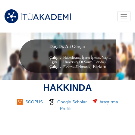
Toggl
navig
Doç.Dr. Ali Görçin
Çalışma Alanları
:
Haberleşme
,
İşaret İşleme
,
Yapay Zeka
,
Yapay Zeka
Eğitim Durumu
: University Of South Florida, (Doktora)
, Elektronik ve Haberleşme Mühendisliği Bölümü
Çalıştığı Birim
:
Elektrik-Elektronik
HAKKINDA
SCOPUS
Google Scholar
Araştırma
Profili