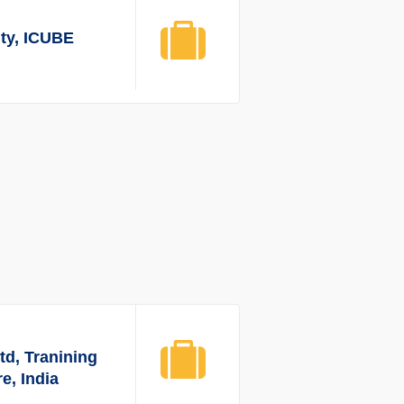
ity, ICUBE
d, Tranining
e, India