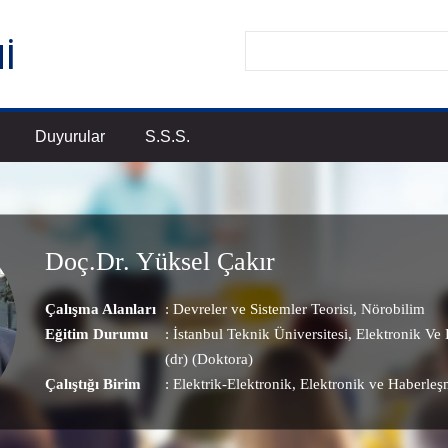
Duyurular
S.S.S.
Doç.Dr. Yüksel Çakır
Çalışma Alanları
:
Devreler ve Sistemler Teorisi
,
Nörobilim
Eğitim Durumu
: İstanbul Teknik Üniversitesi, Elektronik V
(dr) (Doktora)
Çalıştığı Birim
:
Elektrik-Elektronik
, Elektronik ve Haberle