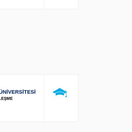
ÜNİVERSİTESİ
LEŞME