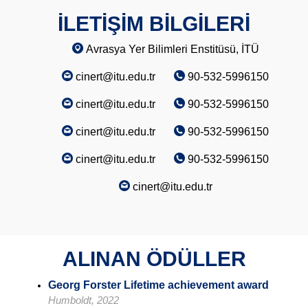
İLETİŞİM BİLGİLERİ
Avrasya Yer Bilimleri Enstitüsü, İTÜ
cinert@itu.edu.tr
90-532-5996150
cinert@itu.edu.tr
90-532-5996150
cinert@itu.edu.tr
90-532-5996150
cinert@itu.edu.tr
90-532-5996150
cinert@itu.edu.tr
ALINAN ÖDÜLLER
Georg Forster Lifetime achievement award
Humboldt, 2022