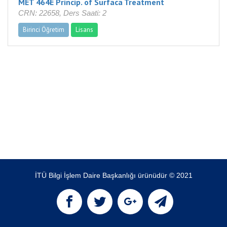
MET 464E Princip. of Surfaca Treatment
CRN: 22658, Ders Saati: 2
Birinci Öğretim
Lisans
İTÜ Bilgi İşlem Daire Başkanlığı ürünüdür © 2021