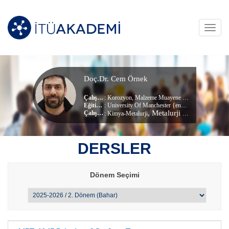
Toggl
navig
Doç.Dr. Cem Örnek
Çalışma Alanları
:
Korozyon
,
Malzeme Muayene ve Kırılma Mekaniği
Eğitim Durumu
: University Of Manchester {england}, (Doğrudan Doktora)
, Metalurji ve Malzeme Mühendisliği Bölümü
Çalıştığı Birim
:
Kimya-Metalurji
DERSLER
Dönem Seçimi