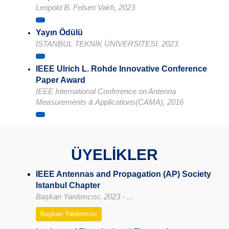
Leopold B. Felsen Vakfı, 2023
Yayın Ödülü
İSTANBUL TEKNİK ÜNİVERSİTESİ, 2023
IEEE Ulrich L. Rohde Innovative Conference
Paper Award
IEEE International Conference on Antenna
Measurements & Applications(CAMA), 2016
ÜYELİKLER
IEEE Antennas and Propagation (AP) Society
Istanbul Chapter
Başkan Yardımcısı, 2023 - ...
Başkan Yardımcısı