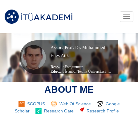
Toggl
navig
Assoc. Prof. Dr. Muhammed
Enes Atik
Research Area
:
Fotogrametri
Education Info
: İstanbul Teknik Üniversitesi, Geomatik Mühendisliği (dr) (Doktora)
, Geomatics Engineering
Current Unit
:
Civil Engineering
ABOUT ME
SCOPUS
Web Of Science
Google
Scholar
Research Gate
Research Profile