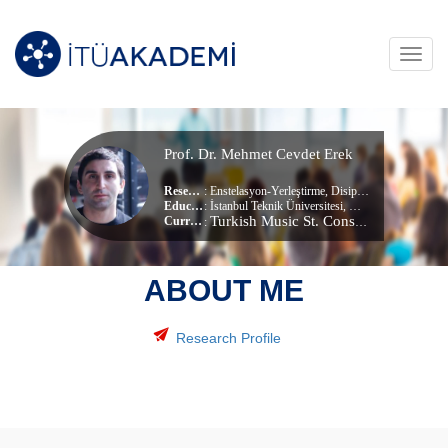
Toggl
navig
Prof. Dr. Mehmet Cevdet Erek
Research Area
:
Enstelasyon-Yerleştirme
,
Disiplinler Arası Sanat
Education Info
: İstanbul Teknik Üniversitesi, Müzik (dr) (Doktora)
Turkish Music St. Cons.
, Music Techn
Current Unit
:
ABOUT ME
Research Profile