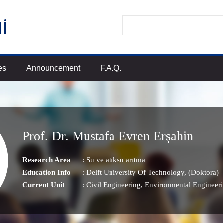
es
Announcement
F.A.Q.
Prof. Dr. Mustafa Evren Erşahin
Research Area
:
Su ve atıksu arıtma
Education Info
: Delft University Of Technology, (Doktora)
Current Unit
:
Civil Engineering
, Environmental Engineer