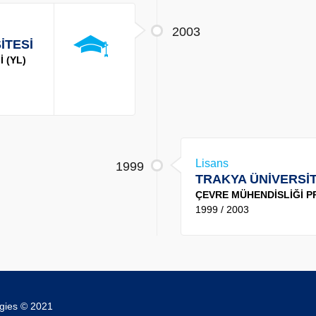
2003
İTESİ
 (YL)
Lisans
1999
TRAKYA ÜNİVERSİT
ÇEVRE MÜHENDİSLİĞİ P
1999 / 2003
ogies © 2021