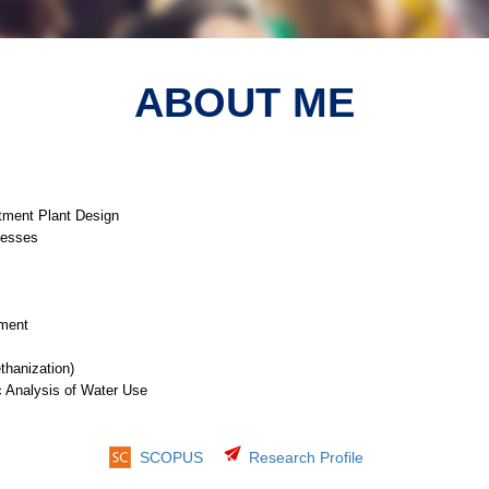
ABOUT ME
tment Plant Design
cesses
tment
hanization)
Analysis of Water Use
SCOPUS
Research Profile