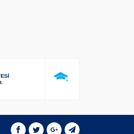
ESİ
R.