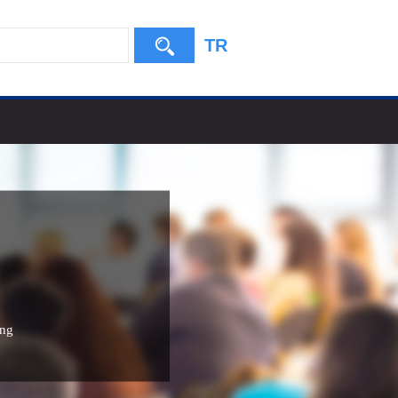
TR
ing