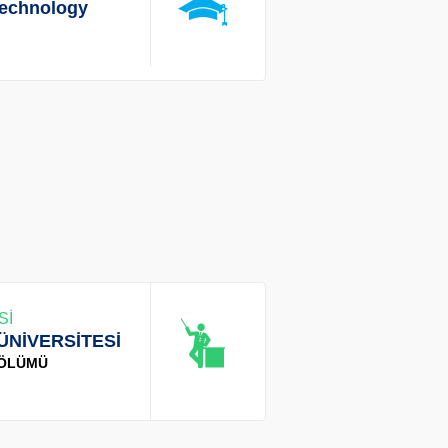
 Technology
Sİ
ÜNİVERSİTESİ
BÖLÜMÜ