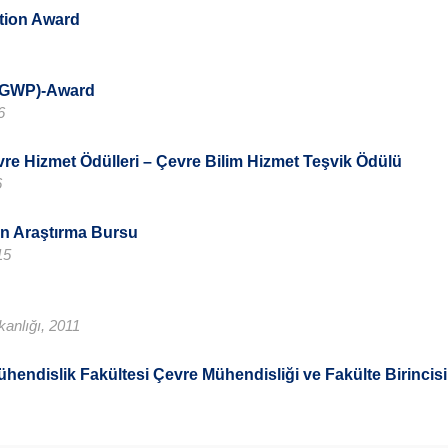
tion Award
 (GWP)-Award
6
vre Hizmet Ödülleri – Çevre Bilim Hizmet Teşvik Ödülü
6
on Araştırma Bursu
15
kanlığı, 2011
ühendislik Fakültesi Çevre Mühendisliği ve Fakülte Birincisi