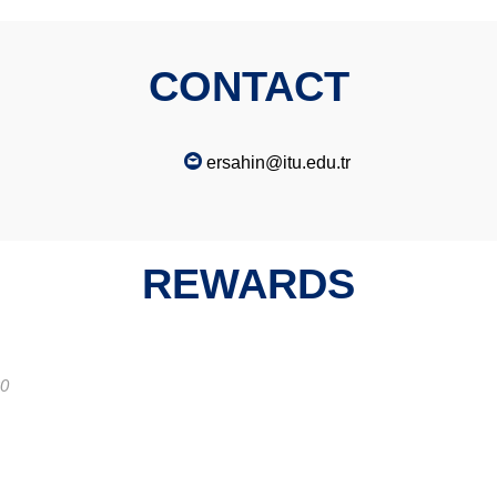
CONTACT
ersahin@itu.edu.tr
REWARDS
20