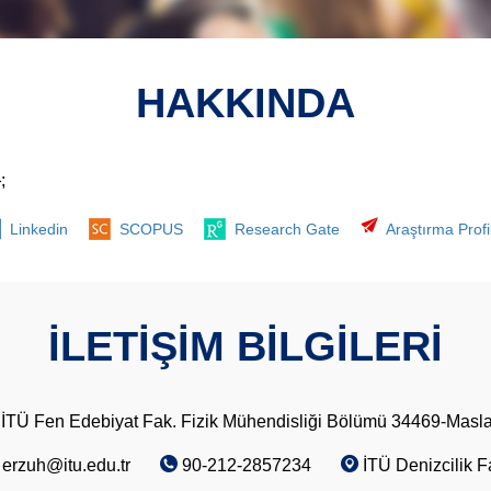
HAKKINDA
;
Linkedin
SCOPUS
Research Gate
Araştırma Profil
İLETİŞİM BİLGİLERİ
İTÜ Fen Edebiyat Fak. Fizik Mühendisliği Bölümü 34469-Masl
erzuh@itu.edu.tr
90-212-2857234
İTÜ Denizcilik F