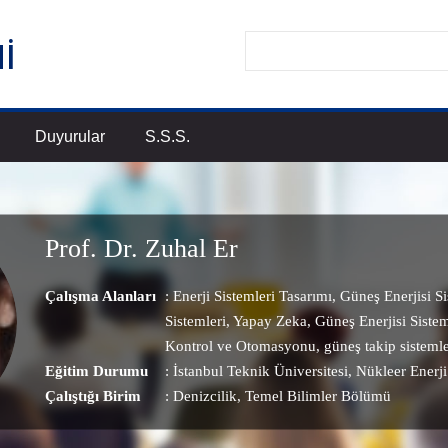
Duyurular
S.S.S.
Prof. Dr. Zuhal Er
Çalışma Alanları
:
Enerji Sistemleri Tasarımı
,
Güneş Enerjisi Si
Sistemleri
,
Yapay Zeka
,
Güneş Enerjisi Sistem
Kontrol ve Otomasyonu
,
güneş takip sistemle
Eğitim Durumu
: İstanbul Teknik Üniversitesi, Nükleer Enerji
Çalıştığı Birim
:
Denizcilik
, Temel Bilimler Bölümü