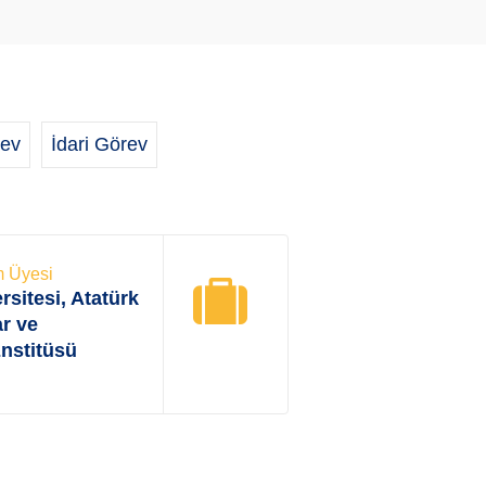
ev
İdari Görev
m Üyesi
sitesi, Atatürk
ar ve
nstitüsü