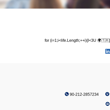
for (i=1;i<life.Length;++i){I<3U 🌍🇹🇷}
90-212-2857234