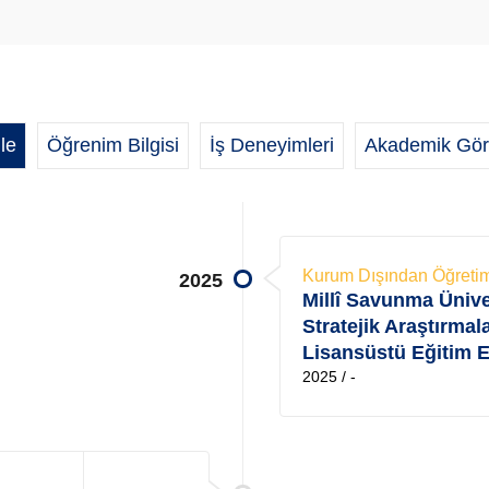
le
Öğrenim Bilgisi
İş Deneyimleri
Akademik Gör
Kurum Dışından Öğreti
2025
Millî Savunma Üniver
Stratejik Araştırmal
Lisansüstü Eğitim E
2025 / -