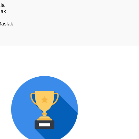
zla
lak
Maslak