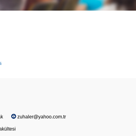
i
ak
zuhaler@yahoo.com.tr
akültesi