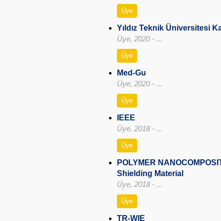
Üye
Yıldız Teknik Üniversitesi 
Üye, 2020 - ...
Üye
Med-Gu
Üye, 2020 - ...
Üye
IEEE
Üye, 2018 - ...
Üye
POLYMER NANOCOMPOSITES
Shielding Material
Üye, 2018 - ...
Üye
TR-WIE