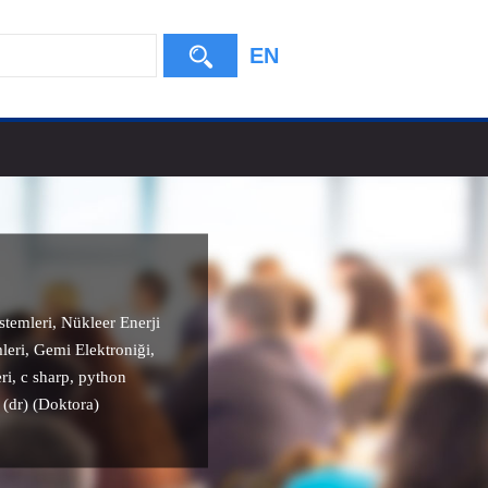
EN
stemleri
,
Nükleer Enerji
leri
,
Gemi Elektroniği
,
ri
,
c sharp
,
python
 (dr) (Doktora)