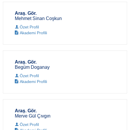
Araş. Gör.
Mehmet Sinan Coşkun
Özet Profil
Akademi Profili
Araş. Gör.
Begüm Doganay
Özet Profil
Akademi Profili
Araş. Gör.
Merve Gül Çıvgın
Özet Profil