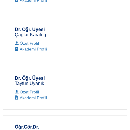
Akademi Profili
Dr. Öğr. Üyesi
Çağlar Karatuğ
Özet Profil
Akademi Profili
Dr. Öğr. Üyesi
Tayfun Uyanık
Özet Profil
Akademi Profili
Öğr.Gör.Dr.