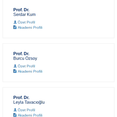
Prof. Dr.
Serdar Kum
Özet Profil
Akademi Profili
Prof. Dr.
Burcu Özsoy
Özet Profil
Akademi Profili
Prof. Dr.
Leyla Tavacıoğlu
Özet Profil
Akademi Profili