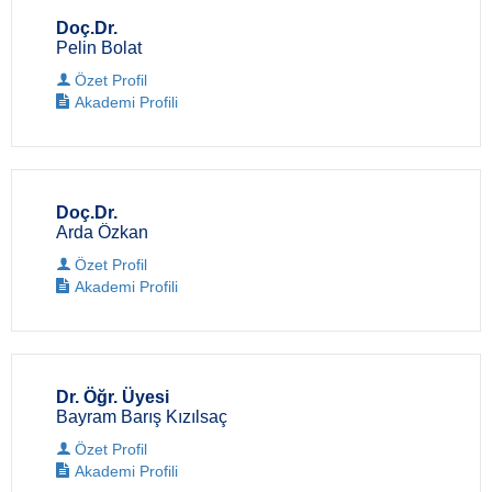
Doç.Dr.
Pelin Bolat
Özet Profil
Akademi Profili
Doç.Dr.
Arda Özkan
Özet Profil
Akademi Profili
Dr. Öğr. Üyesi
Bayram Barış Kızılsaç
Özet Profil
Akademi Profili