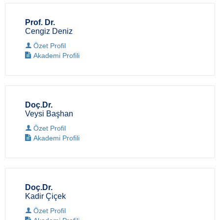
Prof. Dr.
Cengiz Deniz
Özet Profil
Akademi Profili
Doç.Dr.
Veysi Başhan
Özet Profil
Akademi Profili
Doç.Dr.
Kadir Çiçek
Özet Profil