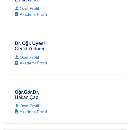
Özet Profil
Akademi Profili
Dr. Öğr. Üyesi
Cemil Yurtören
Özet Profil
Akademi Profili
Öğr.Gör.Dr.
Hakan Çap
Özet Profil
Akademi Profili