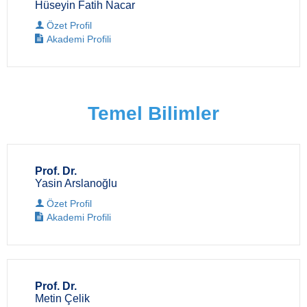
Hüseyin Fatih Nacar
Özet Profil
Akademi Profili
Temel Bilimler
Prof. Dr.
Yasin Arslanoğlu
Özet Profil
Akademi Profili
Prof. Dr.
Metin Çelik