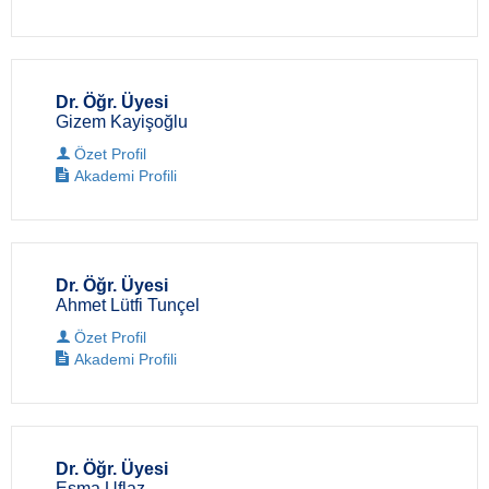
Dr. Öğr. Üyesi
Gizem Kayişoğlu
Özet Profil
Akademi Profili
Dr. Öğr. Üyesi
Ahmet Lütfi Tunçel
Özet Profil
Akademi Profili
Dr. Öğr. Üyesi
Esma Uflaz