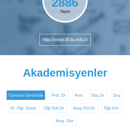
2886
Yayın
http://www.df.itu.edu.tr
Akademisyenler
Tümünü Görüntüle
Prof. Dr.
Prof.
Doç.Dr.
Doç.
Dr. Öğr. Üyesi
Öğr.Gör.Dr.
Araş.Gör.Dr.
Öğr.Gör.
Araş. Gör.