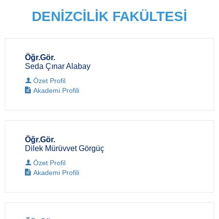
DENİZCİLİK FAKÜLTESİ
Öğr.Gör.
Seda Çınar Alabay
Özet Profil
Akademi Profili
Öğr.Gör.
Dilek Mürüvvet Görgüç
Özet Profil
Akademi Profili