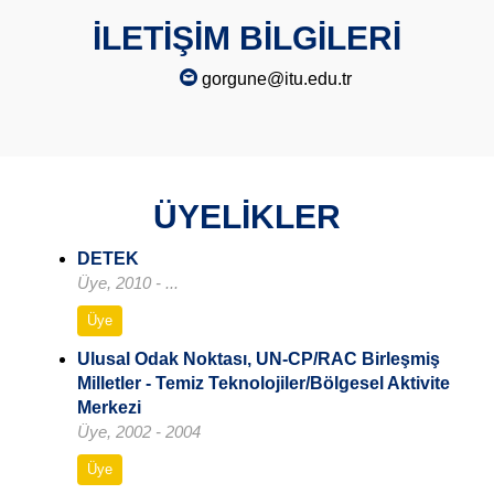
İLETİŞİM BİLGİLERİ
gorgune@itu.edu.tr
ÜYELİKLER
DETEK
Üye, 2010 - ...
Üye
Ulusal Odak Noktası, UN-CP/RAC Birleşmiş
Milletler - Temiz Teknolojiler/Bölgesel Aktivite
Merkezi
Üye, 2002 - 2004
Üye