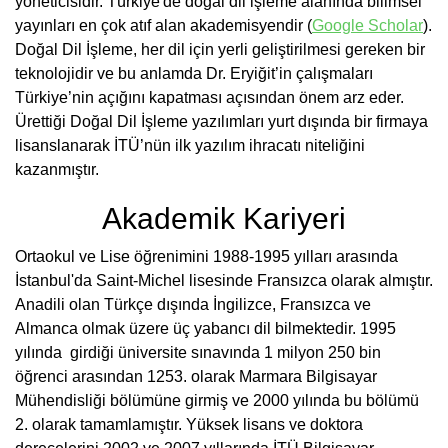
yöneticisidir. Türkiye'de doğal dil işleme alanında bilimsel
yayınları en çok atıf alan akademisyendir (
Google Scholar
).
Doğal Dil İşleme, her dil için yerli geliştirilmesi gereken bir
teknolojidir ve bu anlamda Dr. Eryiğit’in çalışmaları
Türkiye’nin açığını kapatması açısından önem arz eder.
Ürettiği Doğal Dil İşleme yazılımları yurt dışında bir firmaya
lisanslanarak İTÜ’nün ilk yazılım ihracatı niteliğini
kazanmıştır.
Akademik Kariyeri
Ortaokul ve Lise öğrenimini 1988-1995 yılları arasında
İstanbul'da Saint-Michel lisesinde Fransızca olarak almıştır.
Anadili olan Türkçe dışında İngilizce, Fransızca ve
Almanca olmak üzere üç yabancı dil bilmektedir. 1995
yılında girdiği üniversite sınavında 1 milyon 250 bin
öğrenci arasından 1253. olarak Marmara Bilgisayar
Mühendisliği bölümüne girmiş ve 2000 yılında bu bölümü
2. olarak tamamlamıştır. Yüksek lisans ve doktora