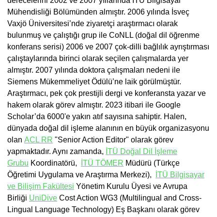
derecelerini 2002 ve 2007 yıllarında İTÜ Bilgisayar
Mühendisliği Bölümünden almıştır. 2006 yılında İsveç
Vaxjö Üniversitesi’nde ziyaretçi araştırmacı olarak
bulunmuş ve çalıştığı grup ile CoNLL (doğal dil öğrenme
konferans serisi) 2006 ve 2007 çok-dilli bağlılık ayrıştırması
çalıştaylarında birinci olarak seçilen çalışmalarda yer
almıştır. 2007 yılında doktora çalışmaları nedeni ile
Siemens Mükemmeliyet Ödülü’ne laik görülmüştür.
Araştırmacı, pek çok prestijli dergi ve konferansta yazar ve
hakem olarak görev almıştır. 2023 itibari ile Google
Scholar’da 6000'e yakın atıf sayısına sahiptir. Halen,
dünyada doğal dil işleme alanının en büyük organizasyonu
olan
ACL RR
"Senior Action Editor" olarak görev
yapmaktadır. Aynı zamanda,
İTÜ Doğal Dil İşleme
Grubu
Koordinatörü,
İTÜ TÖMER
Müdürü (Türkçe
Öğretimi Uygulama ve Araştırma Merkezi),
İTÜ Bilgisayar
ve Bilişim Fakültesi
Yönetim Kurulu Üyesi ve Avrupa
Birliği
UniDive
Cost Action WG3 (Multilingual and Cross-
Lingual Language Technology) Eş Başkanı olarak görev