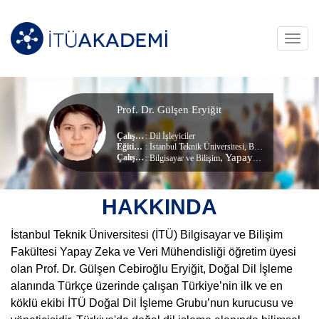
Toggl
navig
Prof. Dr. Gülşen Eryiğit
Çalışma Alanları
:
Dil İşleyiciler
Eğitim Durumu
: İstanbul Teknik Üniversitesi, Bilgisayar Mühendisliği (dr) (Doktora)
, Yapay Zeka Ve Veri Mühendisliği
Çalıştığı Birim
:
Bilgisayar ve Bilişim
HAKKINDA
İstanbul Teknik Üniversitesi (İTÜ) Bilgisayar ve Bilişim
Fakültesi Yapay Zeka ve Veri Mühendisliği öğretim üyesi
olan Prof. Dr. Gülşen Cebiroğlu Eryiğit, Doğal Dil İşleme
alanında Türkçe üzerinde çalışan Türkiye’nin ilk ve en
köklü ekibi İTÜ Doğal Dil İşleme Grubu’nun kurucusu ve