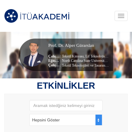
Toggl
navig
Prof. Dr. Alper Gürarslan
Çalışma Alanları
:
Tekstil Kimyası
,
Lif Teknolojisi
,
Nanoteknoloji
Eğitim Durumu
: North Carolina State University, (Post-doktora)
, Tekstil Müh
Çalıştığı Birim
:
Tekstil Teknolojileri ve Tasarımı
ETKİNLİKLER
Hepsini Göster