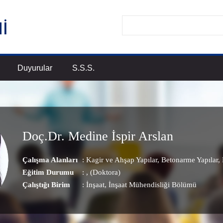
Duyurular
S.S.S.
Doç.Dr. Medine İspir Arslan
Çalışma Alanları
:
Kagir ve Ahşap Yapılar
,
Betonarme Yapılar
,
Eğitim Durumu
: , (Doktora)
Çalıştığı Birim
:
İnşaat
, İnşaat Mühendisliği Bölümü