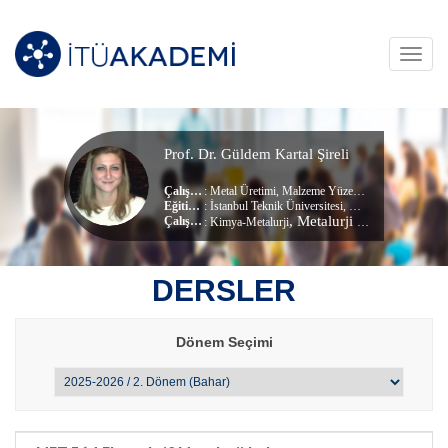
Toggl
navig
Prof. Dr. Güldem Kartal Şireli
Çalışma Alanları
:
Metal Üretimi
,
Malzeme Yüzey İşlemleri
,
Malzeme 
Eğitim Durumu
: İstanbul Teknik Üniversitesi, Malzeme Bilimi Ve Mühendisliği (dr) (Doktora)
, Metalurji ve Malzeme Mühendisliği Bölümü
Çalıştığı Birim
:
Kimya-Metalurji
DERSLER
Dönem Seçimi