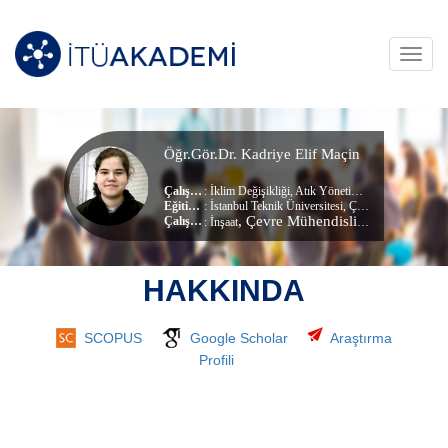
Toggl
navig
Öğr.Gör.Dr. Kadriye Elif Maçin
Çalışma Alanları
:
İklim Değişikliği
,
Atık Yönetimi
,
Çevre Sistemler
Eğitim Durumu
: İstanbul Teknik Üniversitesi, Çevre Bilimleri Mühendisliği Ve Yönetimi (dr) (Doktora)
, Çevre Mühendisliği Bölümü
Çalıştığı Birim
:
İnşaat
HAKKINDA
SCOPUS
Google Scholar
Araştırma
Profili