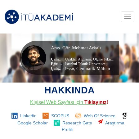
Toggl
navig
Araş. Gör. Mehmet Arkalı
Çalışma Alanları
:
Uzaktan Algılama
,
Ölçme Tekniği
,
Fotogrametri
Eğitim Durumu
: İstanbul Teknik Üniversitesi, Geomatik Mühendisliği (dr) (Doktora)
, Geomatik Mühendisliği Bölümü
Çalıştığı Birim
:
İnşaat
HAKKINDA
Kişisel Web Sayfası için
Tıklayınız
!
Linkedin
SCOPUS
Web Of Science
Google Scholar
Research Gate
Araştırma
Profili