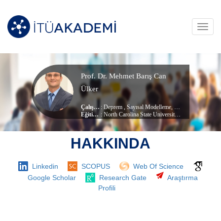
Toggl
navig
Prof. Dr. Mehmet Barış Can
Ülker
Çalışma Alanları
:
Deprem
,
Sayısal Modelleme
,
Zemin Mekaniği
Eğitim Durumu
: North Carolina State University, (Doktora)
, Deprem Mühendisliği Ana Bilim Dalı
Çalıştığı Birim
:
Afet Yönetimi Enstitüsü
HAKKINDA
Linkedin
SCOPUS
Web Of Science
Google Scholar
Research Gate
Araştırma
Profili