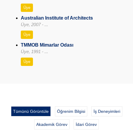
Üye
Australian Institute of Architects
Üye, 2007 - ...
Üye
TMMOB Mimarlar Odası
Üye, 1991 - ...
Üye
Tümünü Görüntüle
Öğrenim Bilgisi
İş Deneyimleri
Akademik Görev
İdari Görev