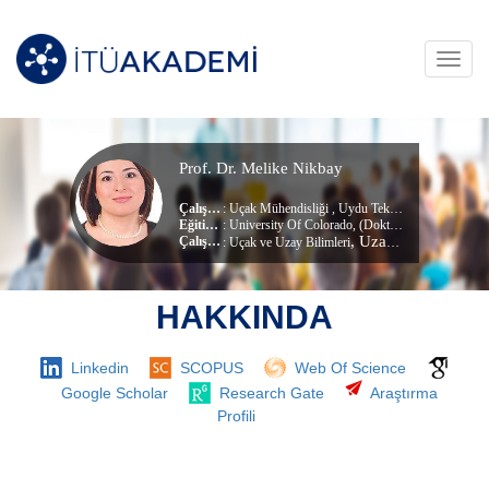
Toggl
navig
Prof. Dr. Melike Nikbay
Çalışma Alanları
:
Uçak Mühendisliği
,
Uydu Teknolojileri
,
Hava- Uz
Eğitim Durumu
: University Of Colorado, (Doktora)
, Uzay Mühendisliği Bölümü
Çalıştığı Birim
:
Uçak ve Uzay Bilimleri
HAKKINDA
Linkedin
SCOPUS
Web Of Science
Google Scholar
Research Gate
Araştırma
Profili