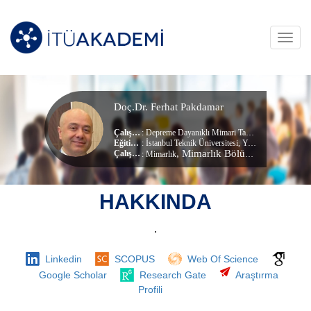
Toggl
navig
Doç.Dr. Ferhat Pakdamar
Çalışma Alanları
:
Depreme Dayanıklı Mimari Tasarım
,
Mimarlıkta A
Eğitim Durumu
: İstanbul Teknik Üniversitesi, Yapı Mühendisliği (dr) (Doktora)
, Mimarlık Bölümü
Çalıştığı Birim
:
Mimarlık
HAKKINDA
.
Linkedin
SCOPUS
Web Of Science
Google Scholar
Research Gate
Araştırma
Profili