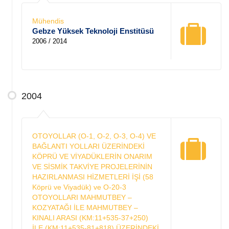
Mühendis
Gebze Yüksek Teknoloji Enstitüsü
2006 / 2014
2004
OTOYOLLAR (O-1, O-2, O-3, O-4) VE
BAĞLANTI YOLLARI ÜZERİNDEKİ
KÖPRÜ VE VİYADÜKLERİN ONARIM
VE SİSMİK TAKVİYE PROJELERİNİN
HAZIRLANMASI HİZMETLERİ İŞİ (58
Köprü ve Viyadük) ve O-20-3
OTOYOLLARI MAHMUTBEY –
KOZYATAĞI İLE MAHMUTBEY –
KINALI ARASI (KM:11+535-37+250)
İLE (KM:11+535-81+818) ÜZERİNDEKİ