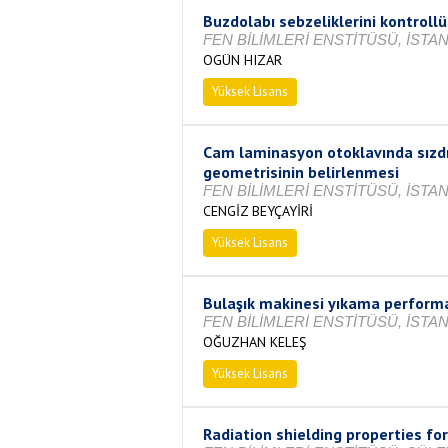
Buzdolabı sebzeliklerini kontroll
FEN BİLİMLERİ ENSTİTÜSÜ, İSTAN
OGÜN HIZAR
Yüksek Lisans
Tamamlandı
Cam laminasyon otoklavında sızdır
geometrisinin belirlenmesi
FEN BİLİMLERİ ENSTİTÜSÜ, İSTAN
CENGİZ BEYÇAYİRİ
Yüksek Lisans
Tamamlandı
Bulaşık makinesi yıkama performa
FEN BİLİMLERİ ENSTİTÜSÜ, İSTAN
OĞUZHAN KELEŞ
Yüksek Lisans
Tamamlandı
Radiation shielding properties f