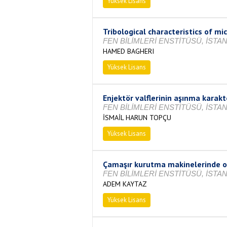
Yüksek Lisans
Tamamlandı
Tribological characteristics of m
FEN BİLİMLERİ ENSTİTÜSÜ, İSTAN
HAMED BAGHERI
Yüksek Lisans
Tamamlandı
Enjektör valflerinin aşınma karak
FEN BİLİMLERİ ENSTİTÜSÜ, İSTAN
İSMAİL HARUN TOPÇU
Yüksek Lisans
Tamamlandı
Çamaşır kurutma makinelerinde o
FEN BİLİMLERİ ENSTİTÜSÜ, İSTAN
ADEM KAYTAZ
Yüksek Lisans
Tamamlandı