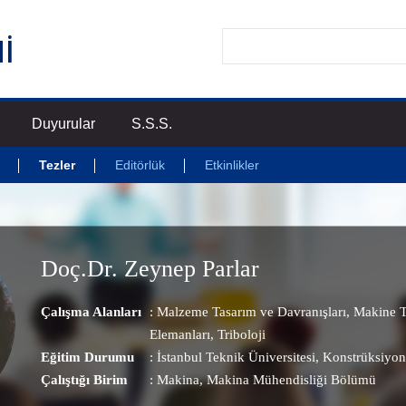
Duyurular
S.S.S.
Tezler
Editörlük
Etkinlikler
Doç.Dr. Zeynep Parlar
Çalışma Alanları
:
Malzeme Tasarım ve Davranışları
,
Makine T
Elemanları
,
Triboloji
Eğitim Durumu
: İstanbul Teknik Üniversitesi, Konstrüksiyon
Çalıştığı Birim
:
Makina
, Makina Mühendisliği Bölümü