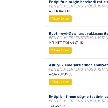
Ev tipi fırınlar için hareketli raf 
FEN BİLİMLERİ ENSTİTÜSÜ, İSTAN
ALPER BALKAN
Yüksek Lisans
Tamamlandı
Boothroyd-Dewhurst yaklaşımı ile
FEN BİLİMLERİ ENSTİTÜSÜ, İSTAN
MEHMET TAYLAN ÇELİK
Yüksek Lisans
Tamamlandı
Aşırı yükleme şartlarında emniyet
FEN BİLİMLERİ ENSTİTÜSÜ, İSTAN
ARDA KUYUMCU
Yüksek Lisans
Tamamlandı
Ev tipi bir fırının düşme testini
FEN BİLİMLERİ ENSTİTÜSÜ, İSTAN
TOLGA ASA