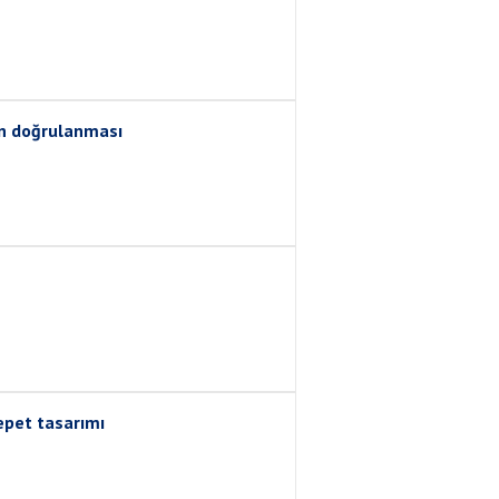
mın doğrulanması
sepet tasarımı