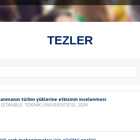
TEZLER
lanmanın türbin yüklerine etkisinin incelenmesi
İSTANBUL TEKNİK ÜNİVERSİTESİ, 2024
işli çark mekanizmaları için gürültü analizi