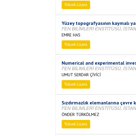
Yüksek Lisans
Tamamlandı
Yüzey topografyasının kaymalı ya
FEN BİLİMLERİ ENSTİTÜSÜ, İSTAN
EMRE HAS
Yüksek Lisans
Tamamlandı
Numerical and experimental inves
FEN BİLİMLERİ ENSTİTÜSÜ, İSTAN
UMUT SERDAR ÇİVİCİ
Yüksek Lisans
Tamamlandı
Sızdırmazlık elemanlarına çevre k
FEN BİLİMLERİ ENSTİTÜSÜ, İSTAN
ÖNDER TÜRKÖLMEZ
Yüksek Lisans
Tamamlandı