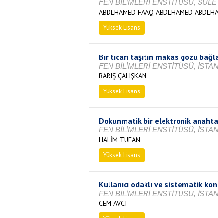
FEN BİLİMLERİ ENSTİTÜSÜ, SÜLE
ABDLHAMED FAAQ ABDLHAMED ABDLH
Yüksek Lisans
Tamamlandı
Bir ticari taşıtın makas gözü bağ
FEN BİLİMLERİ ENSTİTÜSÜ, İSTAN
BARIŞ ÇALIŞKAN
Yüksek Lisans
Tamamlandı
Dokunmatik bir elektronik anahtar
FEN BİLİMLERİ ENSTİTÜSÜ, İSTAN
HALİM TUFAN
Yüksek Lisans
Devam Ediyor
Kullanıcı odaklı ve sistematik kon
FEN BİLİMLERİ ENSTİTÜSÜ, İSTAN
CEM AVCI