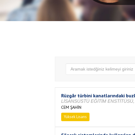
Rüzgâr türbini kanatlarındaki buz
LİSANSÜSTÜ EĞİTİM ENSTİTÜSÜ, 
CEM ŞAHİN
Yüksek Lisans
Tamamlandı
Silecek sistemlerinde kullanılan d