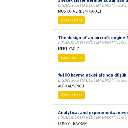
LİSANSÜSTÜ EĞİTİM ENSTİTÜSÜ, 
MUSTAFA ERDEM KAFALI
Yüksek Lisans
Tamamlandı
The design of an aircraft engine f
LİSANSÜSTÜ EĞİTİM ENSTİTÜSÜ, 
MERT YAĞIZ
Yüksek Lisans
Tamamlandı
%100 kayma etkisi altında düşük b
LİSANSÜSTÜ EĞİTİM ENSTİTÜSÜ, 
ALP KALYONCU
Yüksek Lisans
Tamamlandı
Analytical and experimental inves
LİSANSÜSTÜ EĞİTİM ENSTİTÜSÜ, 
CÜNEYT BAYRAM