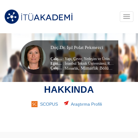
Toggl
navig
Doç.Dr. Işıl Polat Pekmezci
Çalışma Alanları
:
Yapı
,
Çevre
,
Yerleşim ve Ürünlerde Koruma
,
Rest
Eğitim Durumu
: İstanbul Teknik Üniversitesi, Restorasyon (dr) (Doktora)
, Mimarlık Bölümü
Çalıştığı Birim
:
Mimarlık
HAKKINDA
SCOPUS
Araştırma Profili