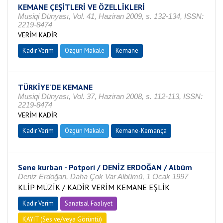
KEMANE ÇEŞİTLERİ VE ÖZELLİKLERİ
Musiqi Dünyası, Vol. 41, Haziran 2009, s. 132-134, ISSN:
2219-8474
VERİM KADİR
Kadir Verim
Özgün Makale
Kemane
TÜRKİYE'DE KEMANE
Musiqi Dünyası, Vol. 37, Haziran 2008, s. 112-113, ISSN:
2219-8474
VERİM KADİR
Kadir Verim
Özgün Makale
Kemane-Kemança
Sene kurban - Potpori / DENİZ ERDOĞAN / Albüm
Deniz Erdoğan, Daha Çok Var Albümü, 1 Ocak 1997
KLİP MÜZİK / KADİR VERİM KEMANE EŞLİK
Kadir Verim
Sanatsal Faaliyet
KAYIT (Ses ve/veya Görüntü)