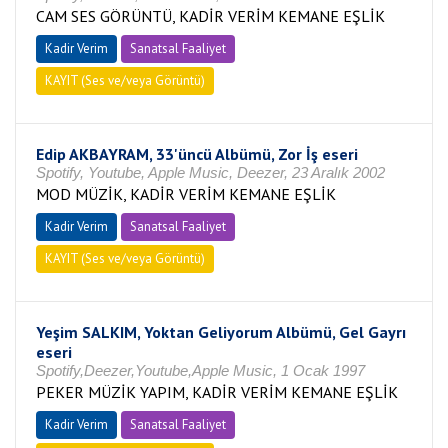
CAM SES GÖRÜNTÜ, KADİR VERİM KEMANE EŞLİK
Kadir Verim
Sanatsal Faaliyet
KAYIT (Ses ve/veya Görüntü)
Edip AKBAYRAM, 33'üncü Albümü, Zor İş eseri
Spotify, Youtube, Apple Music, Deezer, 23 Aralık 2002
MOD MÜZİK, KADİR VERİM KEMANE EŞLİK
Kadir Verim
Sanatsal Faaliyet
KAYIT (Ses ve/veya Görüntü)
Yeşim SALKIM, Yoktan Geliyorum Albümü, Gel Gayrı
eseri
Spotify,Deezer,Youtube,Apple Music, 1 Ocak 1997
PEKER MÜZİK YAPIM, KADİR VERİM KEMANE EŞLİK
Kadir Verim
Sanatsal Faaliyet