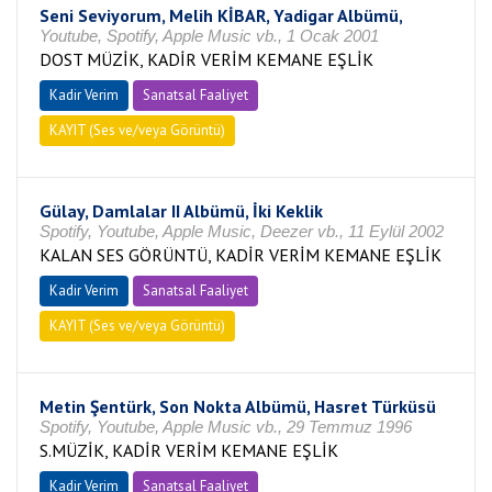
Seni Seviyorum, Melih KİBAR, Yadigar Albümü,
Youtube, Spotify, Apple Music vb., 1 Ocak 2001
DOST MÜZİK, KADİR VERİM KEMANE EŞLİK
Kadir Verim
Sanatsal Faaliyet
KAYIT (Ses ve/veya Görüntü)
Gülay, Damlalar II Albümü, İki Keklik
Spotify, Youtube, Apple Music, Deezer vb., 11 Eylül 2002
KALAN SES GÖRÜNTÜ, KADİR VERİM KEMANE EŞLİK
Kadir Verim
Sanatsal Faaliyet
KAYIT (Ses ve/veya Görüntü)
Metin Şentürk, Son Nokta Albümü, Hasret Türküsü
Spotify, Youtube, Apple Music vb., 29 Temmuz 1996
S.MÜZİK, KADİR VERİM KEMANE EŞLİK
Kadir Verim
Sanatsal Faaliyet