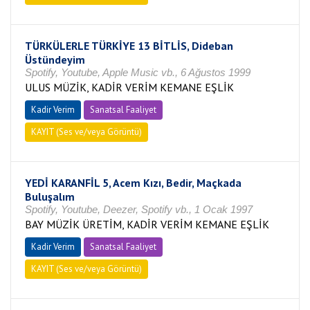
TÜRKÜLERLE TÜRKİYE 13 BİTLİS, Dideban
Üstündeyim
Spotify, Youtube, Apple Music vb., 6 Ağustos 1999
ULUS MÜZİK, KADİR VERİM KEMANE EŞLİK
Kadir Verim
Sanatsal Faaliyet
KAYIT (Ses ve/veya Görüntü)
YEDİ KARANFİL 5, Acem Kızı, Bedir, Maçkada
Buluşalım
Spotify, Youtube, Deezer, Spotify vb., 1 Ocak 1997
BAY MÜZİK ÜRETİM, KADİR VERİM KEMANE EŞLİK
Kadir Verim
Sanatsal Faaliyet
KAYIT (Ses ve/veya Görüntü)