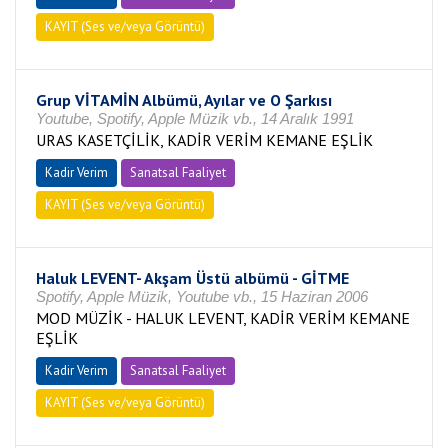
KAYIT (Ses ve/veya Görüntü)
Grup VİTAMİN Albümü, Ayılar ve O Şarkısı
Youtube, Spotify, Apple Müzik vb., 14 Aralık 1991
URAS KASETÇİLİK, KADİR VERİM KEMANE EŞLİK
Kadir Verim
Sanatsal Faaliyet
KAYIT (Ses ve/veya Görüntü)
Haluk LEVENT- Akşam Üstü albümü - GİTME
Spotify, Apple Müzik, Youtube vb., 15 Haziran 2006
MOD MÜZİK - HALUK LEVENT, KADİR VERİM KEMANE
EŞLİK
Kadir Verim
Sanatsal Faaliyet
KAYIT (Ses ve/veya Görüntü)