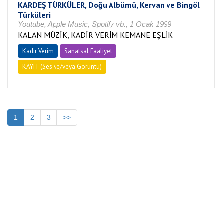
KARDEŞ TÜRKÜLER, Doğu Albümü, Kervan ve Bingöl
Türküleri
Youtube, Apple Music, Spotify vb., 1 Ocak 1999
KALAN MÜZİK, KADİR VERİM KEMANE EŞLİK
Kadir Verim
Sanatsal Faaliyet
KAYIT (Ses ve/veya Görüntü)
1
2
3
>>