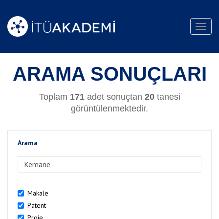
Toggl
navig
ARAMA SONUÇLARI
Toplam
171
adet sonuçtan
20
tanesi
görüntülenmektedir.
Arama
>Arama
Makale
Patent
Proje