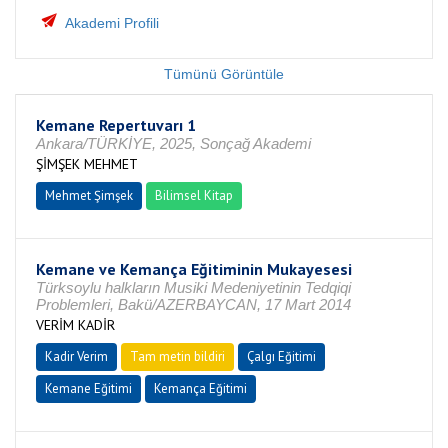
Akademi Profili
Tümünü Görüntüle
Kemane Repertuvarı 1
Ankara/TÜRKİYE, 2025, Sonçağ Akademi
ŞİMŞEK MEHMET
Mehmet Şimşek
Bilimsel Kitap
Kemane ve Kemança Eğitiminin Mukayesesi
Türksoylu halkların Musiki Medeniyetinin Tedqiqi
Problemleri, Bakü/AZERBAYCAN, 17 Mart 2014
VERİM KADİR
Kadir Verim
Tam metin bildiri
Çalgı Eğitimi
Kemane Eğitimi
Kemança Eğitimi