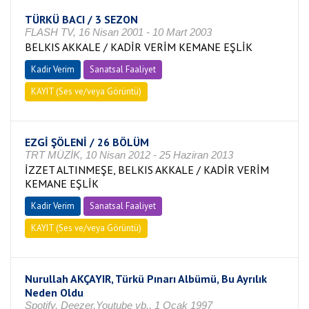
TÜRKÜ BACI / 3 SEZON
FLASH TV, 16 Nisan 2001 - 10 Mart 2003
BELKIS AKKALE / KADİR VERİM KEMANE EŞLİK
Kadir Verim
Sanatsal Faaliyet
KAYIT (Ses ve/veya Görüntü)
EZGİ ŞÖLENİ / 26 BÖLÜM
TRT MÜZİK, 10 Nisan 2012 - 25 Haziran 2013
İZZET ALTINMEŞE, BELKIS AKKALE / KADİR VERİM
KEMANE EŞLİK
Kadir Verim
Sanatsal Faaliyet
KAYIT (Ses ve/veya Görüntü)
Nurullah AKÇAYIR, Türkü Pınarı Albümü, Bu Ayrılık
Neden Oldu
Spotify, Deezer,Youtube vb., 1 Ocak 1997