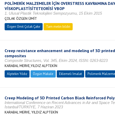
POLİMERİK MALZEMELER İÇİN OVERSTRESS KAVRAMINA DA
VİSKOPLASTİSİTETEORİSİ VBOP
1. Ulusal Plastik Teknolojileri Sempozyumu, 15 Ekim 2015
ÇOLAK ÖZGEN ÜMİT
Özgen Ümit Çolak Çakır
Tam metin bildiri
Creep resistance enhancement and modeling of 3D printed
composites
Composite Structures, Vol. 345, Ekim 2024, ISSN: 0263-8223
KARABAL MERVE,YILDIZ ALPTEKİN
Alptekin Yıldız
Özgün Makale
Eklemeli İmalat
Polimerik Malzeme
Creep Modeling of 3D Printed Carbon Black Reinforced Pol
International Conference on Recent Advances in Air and Space T
İstanbul/TÜRKİYE, 7 Haziran 2023
KARABAL MERVE, YILDIZ ALPTEKİN