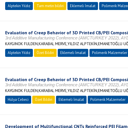
Alptekin Yıldız
Tam metin bildiri
Eklemeli İmalat
Polimerik Malze
Evaluation of Creep Behavior of 3D Printed CB/PEI Compos
3rd Additive Manufacturing Conference (AMCTURKEY 2022), A
KAYGINOK FULDEN,KARABAL MERVE,YILDIZ ALPTEKİN,EMANETOĞLU UĞ
Alptekin Yıldız
Özet Bildiri
Eklemeli İmalat
Polimerik Malzemeler
Evaluation of Creep Behavior of 3D Printed CB/PEI Compos
3rd Additive Manufacturing Conference (AMCTURKEY 2022), A
KAYGINOK FULDEN,KARABAL MERVE,YILDIZ ALPTEKİN,EMANETOĞLU UĞ
Hülya Cebeci
Özet Bildiri
Eklemeli İmalat
Polimerik Malzemeler
Development of Multifunctional CNTs Reinforced PEI Filam