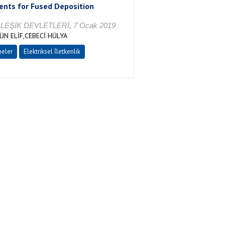
ents for Fused Deposition
İRLEŞİK DEVLETLERİ, 7 Ocak 2019
N ELİF,CEBECİ HÜLYA
eler
Elektriksel İletkenlik