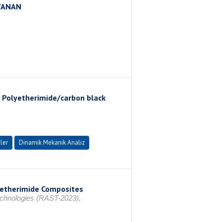
YANAN
 Polyetherimide/carbon black
ler
Dinamik Mekanik Analiz
yetherimide Composites
echnologies (RAST-2023),