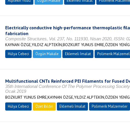
Alptekin Yıldız
Özgün Makale
Eklemeli İmalat
Polimerik Malzeme
Electrically conductive high-performance thermoplastic fil
fabrication
Composite Structures, Vol. 237, No. 111930, Nisan 2020, ISSN: 
KAYNAN ÖZGE,YILDIZ ALPTEKİN,BOZKURT YUNUS EMRE,ÖZDEN YENİGÜ
Hülya Cebeci
Özgün Makale
Eklemeli İmalat
Polimerik Malzemel
Multifunctional CNTs Reinforced PEI Filaments for Fused D
35th International Conference Of The Polymer Processing Societ
Ocak 2019
BOZKURT YUNUS EMRE,KAYNAN ÖZGE,YILDIZ ALPTEKİN,ÖZDEN YENİGÜ
Hülya Cebeci
Özet Bildiri
Eklemeli İmalat
Polimerik Malzemeler