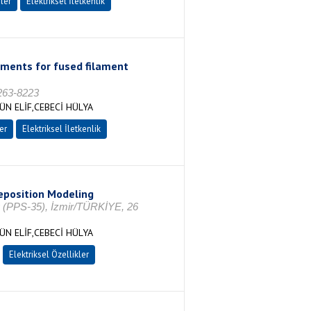
ler
Elektriksel İletkenlik
aments for fused filament
0263-8223
N ELİF,CEBECİ HÜLYA
er
Elektriksel İletkenlik
eposition Modeling
y (PPS-35), İzmir/TÜRKİYE, 26
N ELİF,CEBECİ HÜLYA
Elektriksel Özellikler