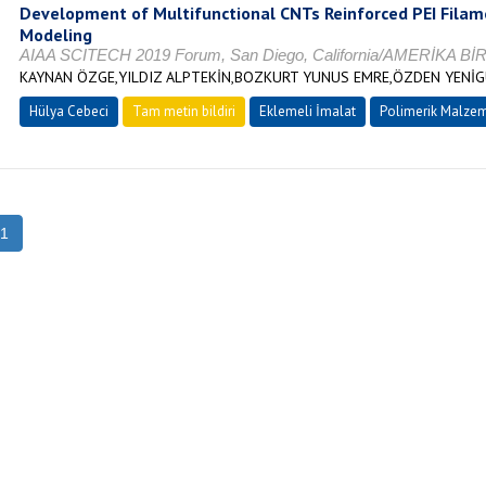
Development of Multifunctional CNTs Reinforced PEI Filam
Modeling
AIAA SCITECH 2019 Forum, San Diego, California/AMERİKA B
KAYNAN ÖZGE,YILDIZ ALPTEKİN,BOZKURT YUNUS EMRE,ÖZDEN YENİGÜ
Hülya Cebeci
Tam metin bildiri
Eklemeli İmalat
Polimerik Malzem
1