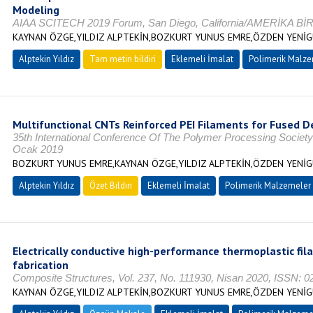
Modeling
AIAA SCITECH 2019 Forum, San Diego, California/AMERİKA B
KAYNAN ÖZGE,YILDIZ ALPTEKİN,BOZKURT YUNUS EMRE,ÖZDEN YENİGÜ
Alptekin Yıldız
Tam metin bildiri
Eklemeli İmalat
Polimerik Malze
Multifunctional CNTs Reinforced PEI Filaments for Fused D
35th International Conference Of The Polymer Processing Societ
Ocak 2019
BOZKURT YUNUS EMRE,KAYNAN ÖZGE,YILDIZ ALPTEKİN,ÖZDEN YENİGÜ
Alptekin Yıldız
Özet Bildiri
Eklemeli İmalat
Polimerik Malzemeler
Electrically conductive high-performance thermoplastic fil
fabrication
Composite Structures, Vol. 237, No. 111930, Nisan 2020, ISSN: 
KAYNAN ÖZGE,YILDIZ ALPTEKİN,BOZKURT YUNUS EMRE,ÖZDEN YENİGÜ