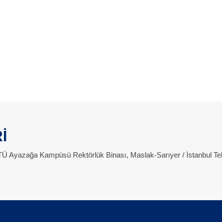
İ
 İTÜ Ayazağa Kampüsü Rektörlük Binası, Maslak-Sarıyer / İstanbul Te