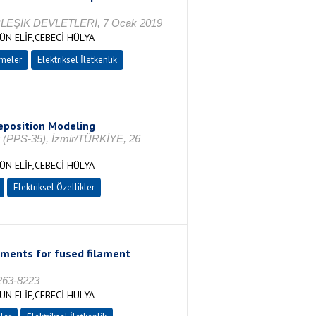
İRLEŞİK DEVLETLERİ, 7 Ocak 2019
N ELİF,CEBECİ HÜLYA
meler
Elektriksel İletkenlik
eposition Modeling
y (PPS-35), İzmir/TÜRKİYE, 26
N ELİF,CEBECİ HÜLYA
Elektriksel Özellikler
aments for fused filament
0263-8223
N ELİF,CEBECİ HÜLYA