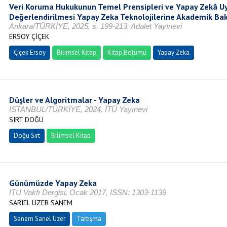
Veri Koruma Hukukunun Temel Prensipleri ve Yapay Zekâ U
Değerlendirilmesi Yapay Zeka Teknolojilerine Akademik Bak
Ankara/TÜRKİYE, 2025, s. 199-213, Adalet Yayınevi
ERSOY ÇİÇEK
Çiçek Ersoy
Bilimsel Kitap
Kitap Bölümü
Yapay Zeka
Düşler ve Algoritmalar - Yapay Zeka
İSTANBUL/TÜRKİYE, 2024, İTÜ Yayınevi
SIRT DOĞU
Doğu Sırt
Bilimsel Kitap
Günümüzde Yapay Zeka
ITU Vakfı Dergisi, Ocak 2017, ISSN: 1303-1139
SARIEL UZER SANEM
Sanem Sarıel Uzer
Tartışma