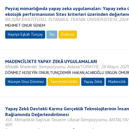
Peyzaj mimarlığında yapay zeka uygulamaları: Yapay zeka ü
ekolojik performansının Sites kriterleri üzerinden değerlen
BİLİŞİM ENSTİTÜSÜ, İSTANBUL TEKNİK ÜNİVERSİTESİ, 2024
MEHMET ONUR SENEM
Hayriye Eşbah Tunçay
Tez
Doktora
Tamamlandı
MADENCİLİKTE YAPAY ZEKÂ UYGULAMALARI
Metalik Madenler Sempozyumu, Adana/TÜRKİYE, 28 Mayıs 2025,
DÖNMEZ HÜSEYİN ONUR,TUNÇDEMİR HAKAN,ACAROĞLU ERGÜN ÖMÜ
Hüseyin Onur Dönmez
Tam metin bildiri
Yapay Zekâ
Madencilik
Yapay Zekâ Destekli Karma Gerçeklik Teknolojilerinin İnsan-
Bağlamında Değerlendirilmesi
XIX. Mimarlıkta Sayısal Tasarım Ulusal Sempozyumu, ANTALYA/
420