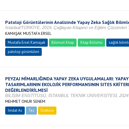
Patoloji Görüntülerinin Analizinde Yapay Zeka Sağlık Bilim
İstanbul/TÜRKİYE, 2019, Çağlayan Kitapevi ve Eğitim Çözümleri T
KAMAŞAK MUSTAFA ERSEL
Mustafa Ersel Kamaşak
Bilimsel Kitap
Kitap Bölümü
sağlık biliml
patoloji görüntüleri
PEYZAJ MİMARLIĞINDA YAPAY ZEKA UYGULAMALARI: YAPAY
TASARIMLARININ EKOLOJİK PERFORMANSININ SITES KRİTER
DEĞERLENDİRİLMESİ
BİLİŞİM ENSTİTÜSÜ, İSTANBUL TEKNİK ÜNİVERSİTESİ, 2024
MEHMET ONUR SENEM
İmdat As
Tez
Doktora
Tamamlandı