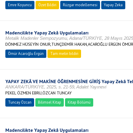
Emre Koyuncu
Özet Bildiri
Rüzgar modellemesi
Yapay Zeka
Madencilikte Yapay Zekâ Uygulamaları
Metalik Madenler Sempozyumu, Adana/TÜRKİYE, 28 Mayıs 202
DÖNMEZ HÜSEYİN ONUR,TUNÇDEMİR HAKAN,ACAROĞLU ERGÜN ÖMÜ
Ömür Acaroğlu Ergün
Tam metin bildiri
YAPAY ZEKÂ VE MAKİNE ÖĞRENMESİNE GİRİŞ Yapay Zekâ Tekn
ANKARA/TÜRKİYE, 2025, s. 21-59, Adalet Yayınevi
PEKEL ÖZMEN EBRU,ÖZCAN TUNCAY
Tuncay Özcan
Bilimsel Kitap
Kitap Bölümü
Madencilikte Yapay Zekâ Uygulamaları