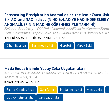
Forecasting Precipitation Anomalies on the İzmir Coast Us
3.4, AO, and NAO Indices (NIÑO 3.4, AO VE NAO İNDEKSLERİY
ANOMALİLERİNİN MAKİNE ÖĞRENMESİYLE TAHMİNİ)
Science Academy – Piri Reis University Artificial Intelligence Sum
Reis Üniversitesi Yapay Zeka Yaz Okulu-BAYZYO), İstanbul/T
TAHERİ SARA,ELÇİ HİVDA,BAYINDIR CİHAN
Cihan Bayındır
Tam metin bildiri
Hidroloji
Yapay Zekâ
Moda Endüstrisinde Yapay Zeka Uygulamaları
40. YÖNEYLEM ARAŞTIRMASI VE ENDÜSTRİ MÜHENDİSLİĞİ K
Temmuz 2021, s. 34
KARADAYI USTA SALİHA
Saliha Karadayı Usta
Özet Bildiri
Moda endüstrisi
yapay zeka
m
bibliyometrik analiz
vaka çalışmaları