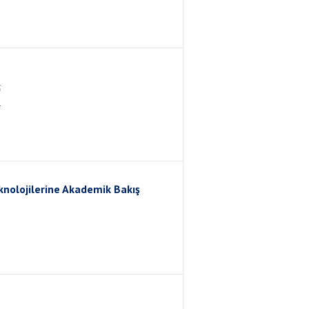
5
R
olojilerine Akademik Bakış