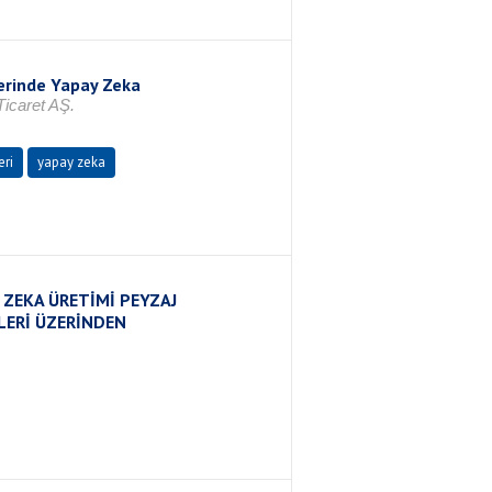
lerinde Yapay Zeka
icaret AŞ.
eri
yapay zeka
 ZEKA ÜRETİMİ PEYZAJ
LERİ ÜZERİNDEN