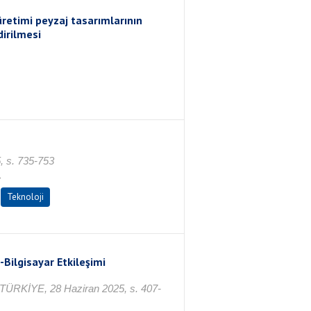
retimi peyzaj tasarımlarının
dirilmesi
 s. 735-753
R
Teknoloji
Bilgisayar Etkileşimi
TÜRKİYE, 28 Haziran 2025, s. 407-