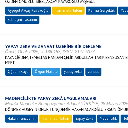
ÖZDEN OMUZLU SİBEL,AKÇAY KAVAKOĞLU AYŞEGÜL
Ayşegül Akçay Kavakoğlu
Tam metin bildiri
Karma Gerçeklik
Yapa
Etkileşim Tasarımı
YAPAY ZEKA VE ZANAAT ÜZERİNE BİR DERLEME
Öneri, Ocak 2025, s. 136-153, ISSN: 2147-5377
KAYA ÇİĞDEM,TEMELTAŞ HANDAN,ÇELİK ABDULLAH TARIK,BENSUSAN 
MERT
Çiğdem Kaya
Özgün Makale
yapay zeka
zanaat
MADENCİLİKTE YAPAY ZEKÂ UYGULAMALARI
Metalik Madenler Sempozyumu, Adana/TÜRKİYE, 28 Mayıs 2025,
DÖNMEZ HÜSEYİN ONUR,TUNÇDEMİR HAKAN,ACAROĞLU ERGÜN ÖMÜ
Hakan Tunçdemir
Tam metin bildiri
Yapay Zekâ
Madencilik
Te