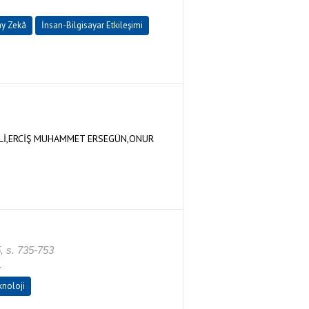
y Zekâ
İnsan-Bilgisayar Etkileşimi
ELİ,ERCİŞ MUHAMMET ERSEGÜN,ONUR
 s. 735-753
R
knoloji