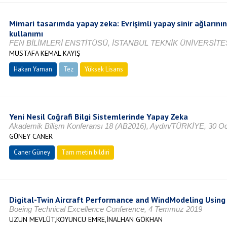
Mimari tasarımda yapay zeka: Evrişimli yapay sinir ağlarını
kullanımı
FEN BİLİMLERİ ENSTİTÜSÜ, İSTANBUL TEKNİK ÜNİVERSİTES
MUSTAFA KEMAL KAYIŞ
Hakan Yaman
Tez
Yüksek Lisans
Tamamlandı
Yeni Nesil Coğrafi Bilgi Sistemlerinde Yapay Zeka
Akademik Bilişm Konferansı 18 (AB2016), Aydın/TÜRKİYE, 30 O
GÜNEY CANER
Caner Güney
Tam metin bildiri
Digital-Twin Aircraft Performance and WindModeling Using
Boeing Technical Excellence Conference, 4 Temmuz 2019
UZUN MEVLÜT,KOYUNCU EMRE,İNALHAN GÖKHAN