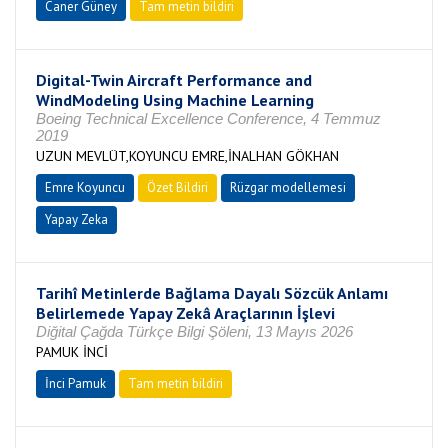
Caner Güney
Tam metin bildiri
Digital-Twin Aircraft Performance and
WindModeling Using Machine Learning
Boeing Technical Excellence Conference, 4 Temmuz
2019
UZUN MEVLÜT,KOYUNCU EMRE,İNALHAN GÖKHAN
Emre Koyuncu
Özet Bildiri
Rüzgar modellemesi
Yapay Zeka
Tarihî Metinlerde Bağlama Dayalı Sözcük Anlamı
Belirlemede Yapay Zekâ Araçlarının İşlevi
Diğital Çağda Türkçe Bilgi Şöleni, 13 Mayıs 2026
PAMUK İNCİ
İnci Pamuk
Tam metin bildiri