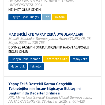
BİLİŞİM ENSTİTÜSÜ, İSTANBUL TEKNİK
ÜNİVERSİTESİ, 2024
MEHMET ONUR SENEM
Hayriye Eşbah Tunçay
Tez
Doktora
Tamamlandı
MADENCİLİKTE YAPAY ZEKÂ UYGULAMALARI
Metalik Madenler Sempozyumu, Adana/TÜRKİYE, 28
Mayıs 2025, s. 735-753
DÖNMEZ HÜSEYİN ONUR,TUNÇDEMİR HAKAN,ACAROĞLU
ERGÜN ÖMÜR
Hüseyin Onur Dönmez
Tam metin bildiri
Yapay Zekâ
Madencilik
Teknoloji
Yapay Zekâ Destekli Karma Gerçeklik
Teknolojilerinin İnsan-Bilgisayar Etkileşimi
Bağlamında Değerlendirilmesi
XIX. Mimarlıkta Sayısal Tasarım Ulusal Sempozyumu,
ANTALYA/TÜRKİYE, 28 Haziran 2025, s. 407-420