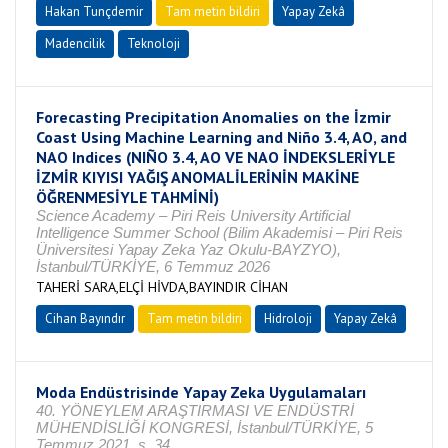
Hakan Tunçdemir
Tam metin bildiri
Yapay Zekâ
Madencilik
Teknoloji
Forecasting Precipitation Anomalies on the İzmir
Coast Using Machine Learning and Niño 3.4, AO, and
NAO Indices (NIÑO 3.4, AO VE NAO İNDEKSLERİYLE
İZMİR KIYISI YAĞIŞ ANOMALİLERİNİN MAKİNE
ÖĞRENMESİYLE TAHMİNİ)
Science Academy – Piri Reis University Artificial
Intelligence Summer School (Bilim Akademisi – Piri Reis
Üniversitesi Yapay Zeka Yaz Okulu-BAYZYO),
İstanbul/TÜRKİYE, 6 Temmuz 2026
TAHERİ SARA,ELÇİ HİVDA,BAYINDIR CİHAN
Cihan Bayındır
Tam metin bildiri
Hidroloji
Yapay Zekâ
Moda Endüstrisinde Yapay Zeka Uygulamaları
40. YÖNEYLEM ARAŞTIRMASI VE ENDÜSTRİ
MÜHENDİSLİĞİ KONGRESİ, İstanbul/TÜRKİYE, 5
Temmuz 2021, s. 34