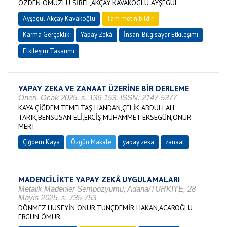
ÖZDEN OMUZLU SİBEL,AKÇAY KAVAKOĞLU AYŞEGÜL
Ayşegül Akçay Kavakoğlu
Tam metin bildiri
Karma Gerçeklik
Yapay Zekâ
İnsan-Bilgisayar Etkileşimi
Etkileşim Tasarımı
YAPAY ZEKA VE ZANAAT ÜZERİNE BİR DERLEME
Öneri, Ocak 2025, s. 136-153, ISSN: 2147-5377
KAYA ÇİĞDEM,TEMELTAŞ HANDAN,ÇELİK ABDULLAH
TARIK,BENSUSAN ELİ,ERCİŞ MUHAMMET ERSEGÜN,ONUR
MERT
Çiğdem Kaya
Özgün Makale
yapay zeka
zanaat
MADENCİLİKTE YAPAY ZEKÂ UYGULAMALARI
Metalik Madenler Sempozyumu, Adana/TÜRKİYE, 28
Mayıs 2025, s. 735-753
DÖNMEZ HÜSEYİN ONUR,TUNÇDEMİR HAKAN,ACAROĞLU
ERGÜN ÖMÜR