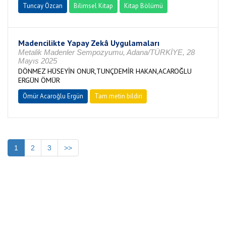
Tuncay Özcan
Bilimsel Kitap
Kitap Bölümü
Madencilikte Yapay Zekâ Uygulamaları
Metalik Madenler Sempozyumu, Adana/TÜRKİYE, 28
Mayıs 2025
DÖNMEZ HÜSEYİN ONUR,TUNÇDEMİR HAKAN,ACAROĞLU
ERGÜN ÖMÜR
Ömür Acaroğlu Ergün
Tam metin bildiri
1
2
3
>>