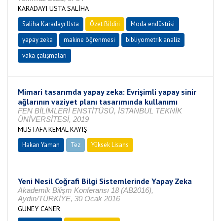
KARADAYI USTA SALİHA
Saliha Karadayı Usta
Özet Bildiri
Moda endüstrisi
yapay zeka
makine öğrenmesi
bibliyometrik analiz
vaka çalışmaları
Mimari tasarımda yapay zeka: Evrişimli yapay sinir
ağlarının vaziyet planı tasarımında kullanımı
FEN BİLİMLERİ ENSTİTÜSÜ, İSTANBUL TEKNİK
ÜNİVERSİTESİ, 2019
MUSTAFA KEMAL KAYIŞ
Hakan Yaman
Tez
Yüksek Lisans
Tamamlandı
Yeni Nesil Coğrafi Bilgi Sistemlerinde Yapay Zeka
Akademik Bilişm Konferansı 18 (AB2016),
Aydın/TÜRKİYE, 30 Ocak 2016
GÜNEY CANER