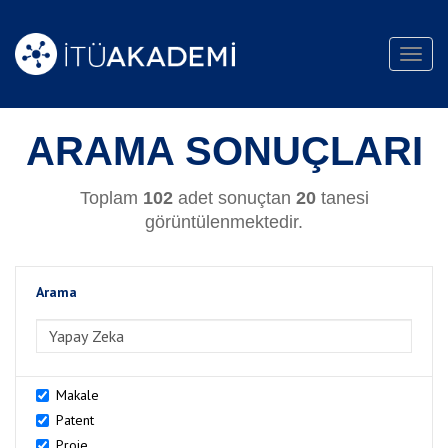
Toggl
navig
ARAMA SONUÇLARI
Toplam
102
adet sonuçtan
20
tanesi
görüntülenmektedir.
Arama
>Arama
Makale
Patent
Proje