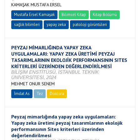
KAMAŞAK MUSTAFA ERSEL
Mustafa Ersel Kamaşak
Bilimsel Kitap
Kitap Bölümü
sağlık bilimleri
yapay zeka
patoloji görüntüleri
PEYZAJ MİMARLIĞINDA YAPAY ZEKA
UYGULAMALARI: YAPAY ZEKA ÜRETİMİ PEYZAJ
TASARIMLARININ EKOLOJİK PERFORMANSININ SITES
KRİTERLERİ ÜZERİNDEN DEĞERLENDİRİLMESİ
BİLİŞİM ENSTİTÜSÜ, İSTANBUL TEKNİK
ÜNİVERSİTESİ, 2024
MEHMET ONUR SENEM
İmdat As
Tez
Doktora
Tamamlandı
Peyzaj mimarlığında yapay zeka uygulamaları:
Yapay zeka üretimi peyzaj tasarımlarının ekolojik
performansının Sites kriterleri üzerinden
değerlendirilmesi