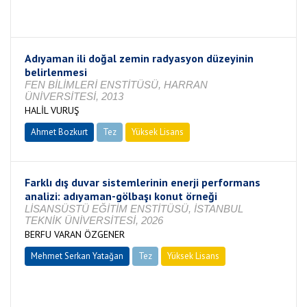
Tamamlandı
Adıyaman ili doğal zemin radyasyon düzeyinin
belirlenmesi
FEN BİLİMLERİ ENSTİTÜSÜ, HARRAN
ÜNİVERSİTESİ, 2013
HALİL VURUŞ
Ahmet Bozkurt
Tez
Yüksek Lisans
Tamamlandı
Farklı dış duvar sistemlerinin enerji performans
analizi: adıyaman-gölbaşı konut örneği
LİSANSÜSTÜ EĞİTİM ENSTİTÜSÜ, İSTANBUL
TEKNİK ÜNİVERSİTESİ, 2026
BERFU VARAN ÖZGENER
Mehmet Serkan Yatağan
Tez
Yüksek Lisans
Tamamlandı