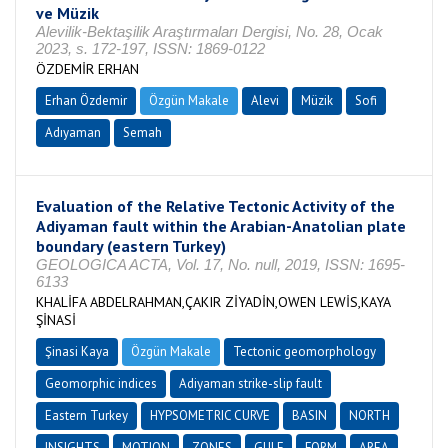
ve Müzik
Alevilik-Bektaşilik Araştırmaları Dergisi, No. 28, Ocak
2023, s. 172-197, ISSN: 1869-0122
ÖZDEMİR ERHAN
Erhan Özdemir
Özgün Makale
Alevi
Müzik
Sofi
Adıyaman
Semah
Evaluation of the Relative Tectonic Activity of the
Adiyaman fault within the Arabian-Anatolian plate
boundary (eastern Turkey)
GEOLOGICA ACTA, Vol. 17, No. null, 2019, ISSN: 1695-
6133
KHALİFA ABDELRAHMAN,ÇAKIR ZİYADİN,OWEN LEWİS,KAYA
ŞİNASİ
Şinasi Kaya
Özgün Makale
Tectonic geomorphology
Geomorphic indices
Adiyaman strike-slip fault
Eastern Turkey
HYPSOMETRIC CURVE
BASIN
NORTH
INSIGHTS
MOTION
ZONES
GULF
FORM
AREA