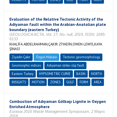
Evaluation of the Relative Tectonic Activity of the
Adiyaman fault within the Arabian-Anatolian plate
boundary (eastern Turkey)
GEOLOGICA ACTA, Vol. 17, No. null, 2019, ISSN: 1695-
6133
KHALİFA ABDELRAHMAN,ÇAKIR ZİYADİN,OWEN LEWİS,KAYA
ŞİNASİ
Ziyadin Çakır
Özgün Makale
Tectonic geomorphology
Geomorphic indices
Adiyaman strike-slip fault
Eastern Turkey
HYPSOMETRIC CURVE
BASIN
NORTH
INSIGHTS
MOTION
ZONES
GULF
FORM
AREA
Combustion of Adıyaman Gölbaşı Lignite in Oxygen
Enriched Atmosphere
Eurasia 2016 Waste Management Symposium, 2 Mayıs
2016