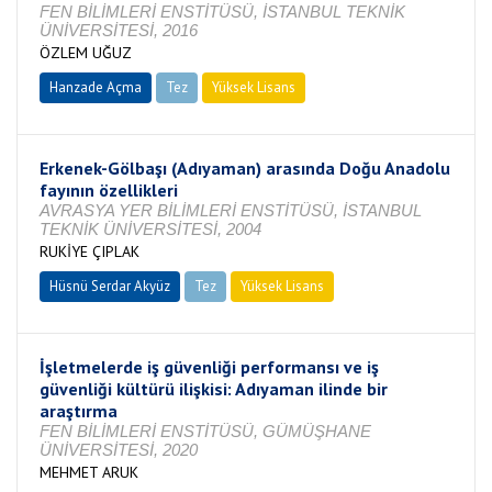
FEN BİLİMLERİ ENSTİTÜSÜ, İSTANBUL TEKNİK
ÜNİVERSİTESİ, 2016
ÖZLEM UĞUZ
Hanzade Açma
Tez
Yüksek Lisans
Tamamlandı
Erkenek-Gölbaşı (Adıyaman) arasında Doğu Anadolu
fayının özellikleri
AVRASYA YER BİLİMLERİ ENSTİTÜSÜ, İSTANBUL
TEKNİK ÜNİVERSİTESİ, 2004
RUKİYE ÇIPLAK
Hüsnü Serdar Akyüz
Tez
Yüksek Lisans
Tamamlandı
İşletmelerde iş güvenliği performansı ve iş
güvenliği kültürü ilişkisi: Adıyaman ilinde bir
araştırma
FEN BİLİMLERİ ENSTİTÜSÜ, GÜMÜŞHANE
ÜNİVERSİTESİ, 2020
MEHMET ARUK