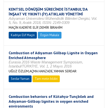
KENTSEL DÖNÜŞÜM SÜRECİNDE İSTANBUL’DA
İNŞAAT VE YIKINTI (İY) ATIKLARI YÖNETİMİ
Adıyaman Üniversitesi Mühendislik Bilimleri Dergisi, Vol.
5, No. 9, Aralık 2018, ISSN: 2149-0309
MAÇİN KADRİYE ELİF,DEMİR İBRAHİM
Kadriye Elif Maçin
Özgün Makale
Combustion of Adıyaman Gölbaşı Lignite in Oxygen
Enriched Atmosphere
Eurasia 2016 Waste Management Symposium,
İstanbul/TÜRKİYE, Vol. 1, 2 Mayıs 2016
UĞUZ ÖZLEM,AÇMA HANZADE,YAMAN SERDAR
Serdar Yaman
Tam metin bildiri
Combustion behaviors of Kütahya-Tunçbilek and
Adıyaman-Gölbaşı lignites in oxygen enriched
environments