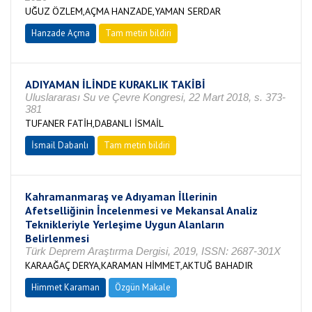
UĞUZ ÖZLEM,AÇMA HANZADE,YAMAN SERDAR
Hanzade Açma
Tam metin bildiri
ADIYAMAN İLİNDE KURAKLIK TAKİBİ
Uluslararası Su ve Çevre Kongresi, 22 Mart 2018, s. 373-
381
TUFANER FATİH,DABANLI İSMAİL
İsmail Dabanlı
Tam metin bildiri
Kahramanmaraş ve Adıyaman İllerinin
Afetselliğinin İncelenmesi ve Mekansal Analiz
Teknikleriyle Yerleşime Uygun Alanların
Belirlenmesi
Türk Deprem Araştırma Dergisi, 2019, ISSN: 2687-301X
KARAAĞAÇ DERYA,KARAMAN HİMMET,AKTUĞ BAHADIR
Himmet Karaman
Özgün Makale