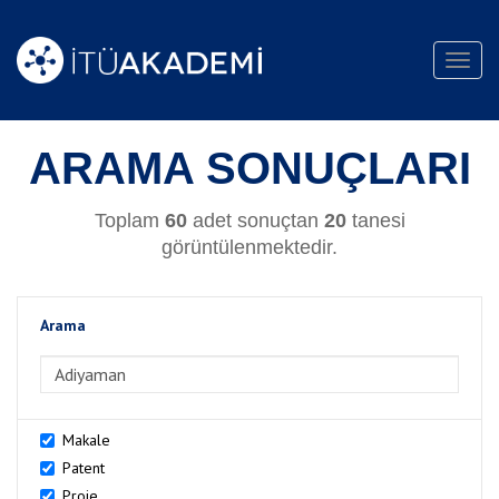
Toggl
navig
ARAMA SONUÇLARI
Toplam
60
adet sonuçtan
20
tanesi
görüntülenmektedir.
Arama
>Arama
Makale
Patent
Proje