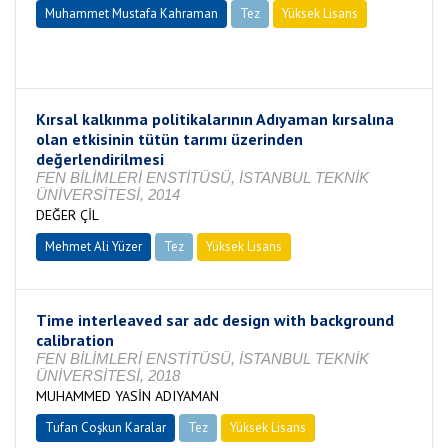
Muhammet Mustafa Kahraman
Tez
Yüksek Lisans
Tamamlandı
Kırsal kalkınma politikalarının Adıyaman kırsalına
olan etkisinin tütün tarımı üzerinden
değerlendirilmesi
FEN BİLİMLERİ ENSTİTÜSÜ, İSTANBUL TEKNİK
ÜNİVERSİTESİ, 2014
DEĞER ÇİL
Mehmet Ali Yüzer
Tez
Yüksek Lisans
Tamamlandı
Time interleaved sar adc design with background
calibration
FEN BİLİMLERİ ENSTİTÜSÜ, İSTANBUL TEKNİK
ÜNİVERSİTESİ, 2018
MUHAMMED YASİN ADIYAMAN
Tufan Coşkun Karalar
Tez
Yüksek Lisans